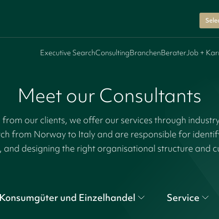
Sele
Executive Search
Consulting
Branchen
Berater
Job + Kar
Meet our Consultants
rom our clients, we offer our services through industr
tch from Norway to Italy and are responsible for identi
, and designing the right organisational structure and c
Konsumgüter und Einzelhandel
Service