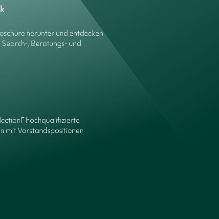
ck
roschüre herunter und entdecken
e Search-, Beratungs- und
lectionF hochqualifizierte
n mit Vorstandspositionen