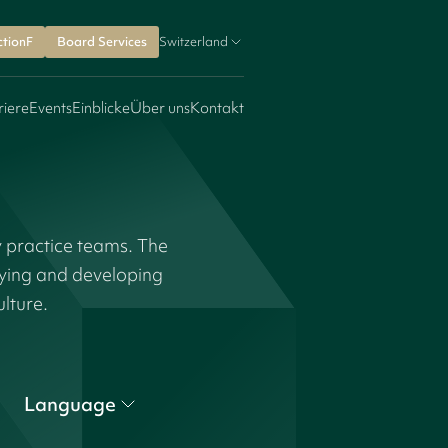
ctionF
Board Services
Switzerland
riere
Events
Einblicke
Über uns
Kontakt
y practice teams. The
fying and developing
ulture.
Language