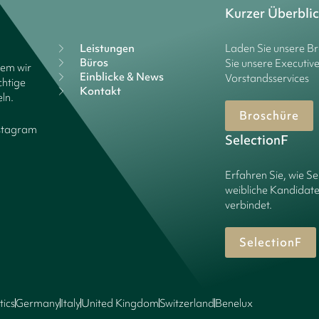
Kurzer Überbli
Leistungen
Laden Sie unsere B
Büros
Sie unsere Executiv
dem wir
Einblicke & News
Vorstandsservices
chtige
Kontakt
ln.
Broschüre
stagram
SelectionF
Erfahren Sie, wie Se
weibliche Kandidate
verbindet.
SelectionF
tics
Germany
Italy
United Kingdom
Switzerland
Benelux