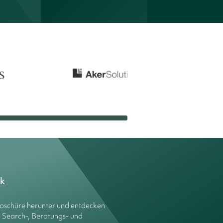
ck
roschüre herunter und entdecken
e Search-, Beratungs- und