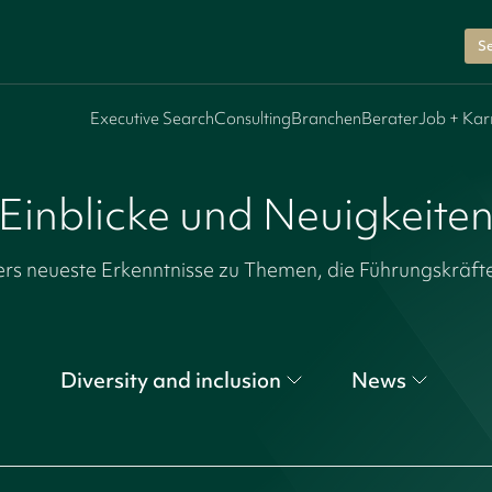
Se
Executive Search
Consulting
Branchen
Berater
Job + Kar
Einblicke und Neuigkeite
rs neueste Erkenntnisse zu Themen, die Führungskräfte
Diversity and inclusion
News