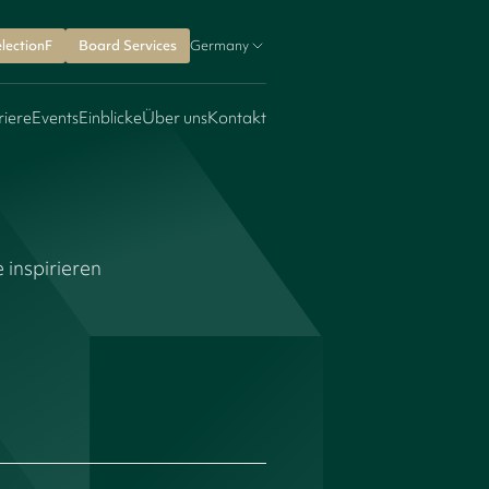
lectionF
Board Services
Germany
riere
Events
Einblicke
Über uns
Kontakt
n
 inspirieren