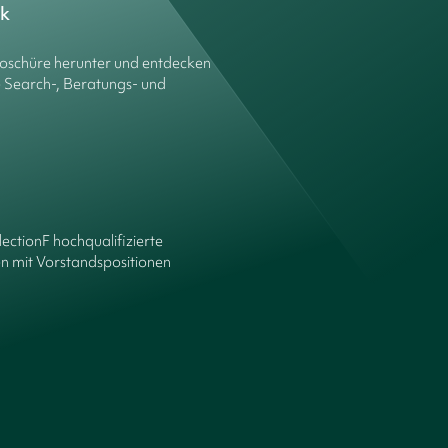
ck
roschüre herunter und entdecken
e Search-, Beratungs- und
lectionF hochqualifizierte
n mit Vorstandspositionen