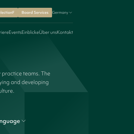
lectionF
Board Services
Germany
riere
Events
Einblicke
Über uns
Kontakt
y practice teams. The
fying and developing
ulture.
nguage