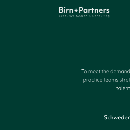
To meet the demand f
practice teams stre
talent
Schwede