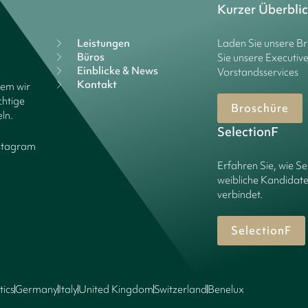
Kurzer Überbli
Leistungen
Laden Sie unsere B
Büros
Sie unsere Executiv
Einblicke & News
Vorstandsservices
Kontakt
dem wir
chtige
Broschüre
ln.
SelectionF
stagram
Erfahren Sie, wie Se
weibliche Kandidate
verbindet.
SelectionF
tics
Germany
Italy
United Kingdom
Switzerland
Benelux