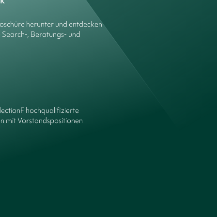
ck
roschüre herunter und entdecken
e Search-, Beratungs- und
lectionF hochqualifizierte
n mit Vorstandspositionen