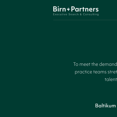
To meet the demand f
practice teams stre
talent
Baltikum