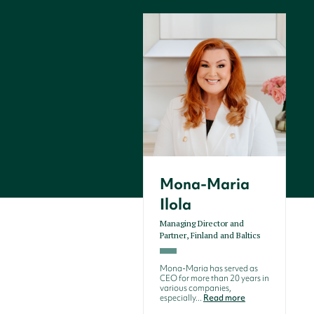
Mona-Maria
Ilola
Managing Director and
Partner, Finland and Baltics
Mona-Maria has served as
CEO for more than 20 years in
various companies,
especially...
Read more