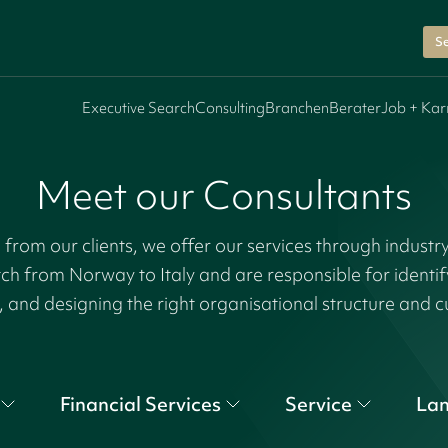
Se
Executive Search
Consulting
Branchen
Berater
Job + Kar
Meet our Consultants
rom our clients, we offer our services through industr
tch from Norway to Italy and are responsible for identi
, and designing the right organisational structure and c
Financial Services
Service
La