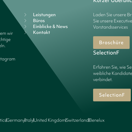
Kurzer Überbli
Leistungen
Laden Sie unsere B
Büros
Sie unsere Executiv
Einblicke & News
Vorstandsservices
Kontakt
dem wir
chtige
Broschüre
ln.
SelectionF
stagram
Erfahren Sie, wie Se
weibliche Kandidate
verbindet.
SelectionF
tics
Germany
Italy
United Kingdom
Switzerland
Benelux