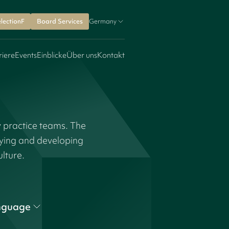
lectionF
Board Services
Germany
riere
Events
Einblicke
Über uns
Kontakt
y practice teams. The
fying and developing
ulture.
nguage