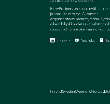
Birn+Partners on kansainvälinen rekry
ja konsultointiyritys. Autamme
organisaatioita menestymään löytäm
oikeat lahjakkuudet sekä kehittämäl
sopivan johtamisrakenteen ja -kulttuu
YouTube
In
LinkedIn
Finland
Sweden
Denmark
Norway
Bal