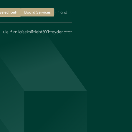
SelectionF
Board Services
Finland
a
Tule Birniläiseksi
Meistä
Yhteydenotot