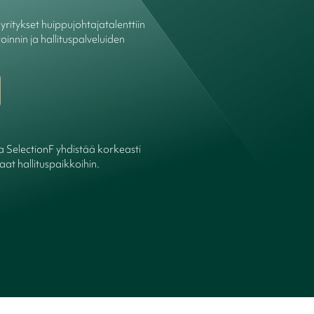
ritykset huippujohtajatalenttiin
oinnin ja hallituspalveluiden
ka SelectionF yhdistää korkeasti
at hallituspaikkoihin.