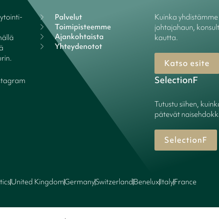
tointi-
Palvelut
Kuinka yhdistämme y
Toimipisteemme
johtajahaun, konsult
Ajankohtaista
ällä
kautta.
Yhteydenotot
lä
rin.
Katso esite
SelectionF
stagram
Tutustu siihen, kuin
pätevät naisehdokka
SelectionF
tics
United Kingdom
Germany
Switzerland
Benelux
Italy
France