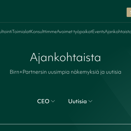
ltointi
Toimialat
Konsulttimme
Avoimet työpaikat
Events
Ajankohtaist
Ajankohtaista
Birn+Partnersin uusimpia näkemyksiä ja uutisia
CEO
Uutisia