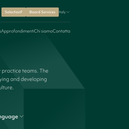
SelectionF
Board Services
Italy
s
Approfondimenti
Chi siamo
Contatta
y practice teams. The
fying and developing
ulture.
nguage