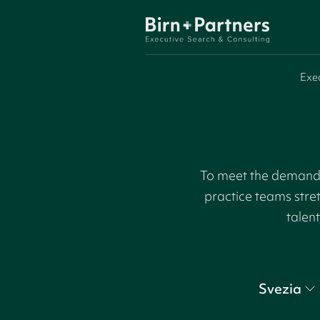
Exe
To meet the demand f
practice teams stre
talent
Svezia