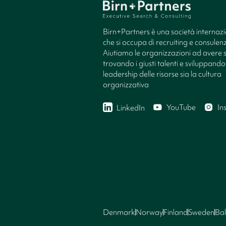
Birn+Partners è una società internaz
che si occupa di recruiting e consule
Aiutiamo le organizzazioni ad avere 
trovando i giusti talenti e sviluppando 
leadership delle risorse sia la cultura
organizzativa
YouTube
In
LinkedIn
Denmark
Norway
Finland
Sweden
Bal