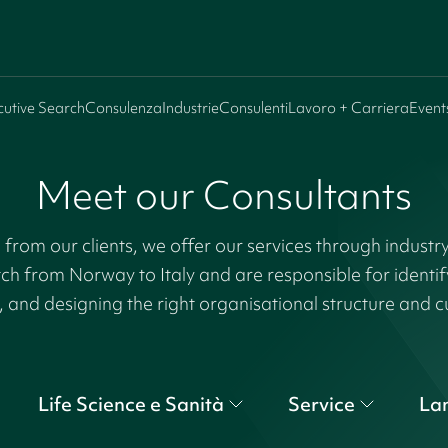
cutive Search
Consulenza
Industrie
Consulenti
Lavoro + Carriera
Event
Meet our Consultants
rom our clients, we offer our services through industr
tch from Norway to Italy and are responsible for identi
, and designing the right organisational structure and c
Life Science e Sanità
Service
La