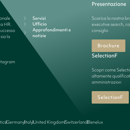
Presentazione
ionale
Servizi
Scarica la nostra bro
Ufficio
nza HR.
executive search, c
Approfondimenti e
successo
consiglio
notizie
sia la
Brochure
SelectionF
stagram
Scopri come Select
altamente qualificate
amministrazion
SelectionF
tics
Germany
Italy
United Kingdom
Switzerland
Benelux