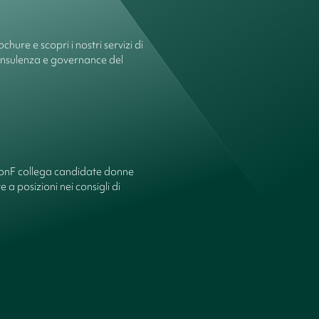
chure e scopri i nostri servizi di
onsulenza e governance del
ionF collega candidate donne
 a posizioni nei consigli di