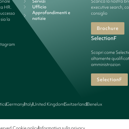
ionale
Servizi
Scarica la nostra bro
Ufficio
nza HR.
executive search, c
Approfondimenti e
successo
consiglio
notizie
sia la
Brochure
SelectionF
stagram
Scopri come Select
altamente qualificate
amministrazion
SelectionF
tics
Germany
Italy
United Kingdom
Switzerland
Benelux
served.
Cookie policy
Informativa sulla privacy