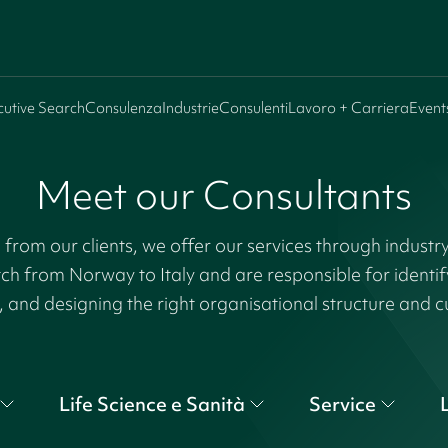
cutive Search
Consulenza
Industrie
Consulenti
Lavoro + Carriera
Event
Meet our Consultants
rom our clients, we offer our services through industr
tch from Norway to Italy and are responsible for identi
, and designing the right organisational structure and c
Life Science e Sanità
Service