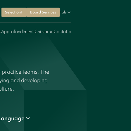
SelectionF
Board Services
Italy
s
Approfondimenti
Chi siamo
Contatta
y practice teams. The
fying and developing
ulture.
Language