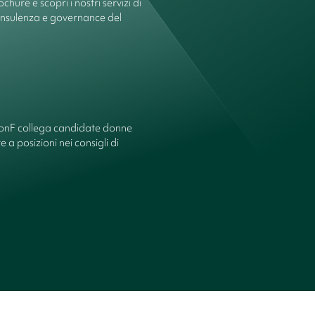
chure e scopri i nostri servizi di
onsulenza e governance del
ionF collega candidate donne
 a posizioni nei consigli di