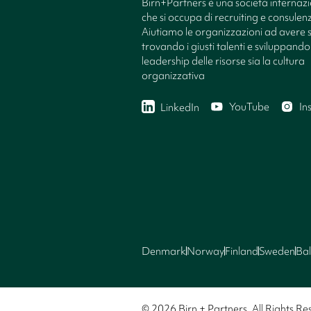
Birn+Partners è una società internaz
che si occupa di recruiting e consule
Aiutiamo le organizzazioni ad avere 
trovando i giusti talenti e sviluppando 
leadership delle risorse sia la cultura
organizzativa
YouTube
In
LinkedIn
Denmark
Norway
Finland
Sweden
Bal
© 2026 Birn + Partners. All Rights Re