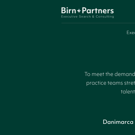
Exe
To meet the demand f
practice teams stre
talent
Danimarca