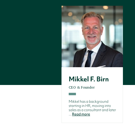
Mikkel F. Birn
CEO & Founder
Mikkel has a background
starting in HR, moving into
sales as a consultant and later
...
Read more