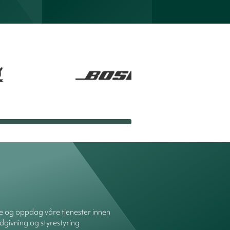
re og oppdag våre tjenester innen
dgivning og styrestyring