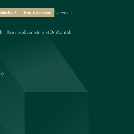
SelectionF
Board Services
Norway
b + Karriere
Events
Innsikt
Om
Kontakt
re