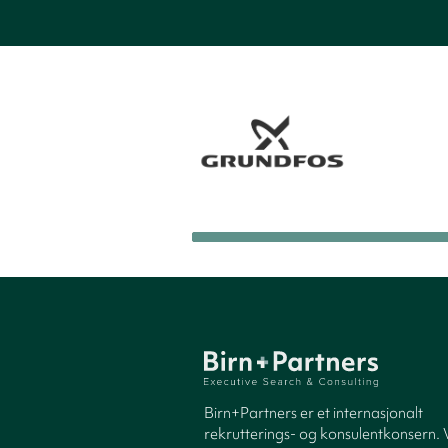
Birn+Partners er et internasjonalt
rekrutterings- og konsulentkonsern. 