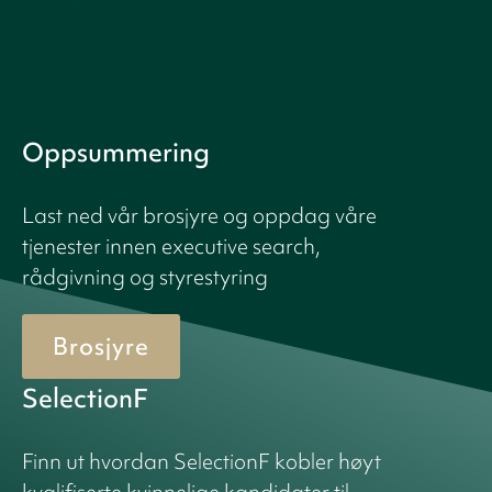
Oppsummering
Last ned vår brosjyre og oppdag våre
tjenester innen executive search,
rådgivning og styrestyring
Brosjyre
SelectionF
Finn ut hvordan SelectionF kobler høyt
kvalifiserte kvinnelige kandidater til