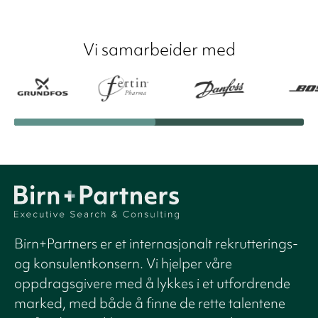
Vi samarbeider med
Birn+Partners er et internasjonalt rekrutterings-
og konsulentkonsern. Vi hjelper våre
oppdragsgivere med å lykkes i et utfordrende
marked, med både å finne de rette talentene