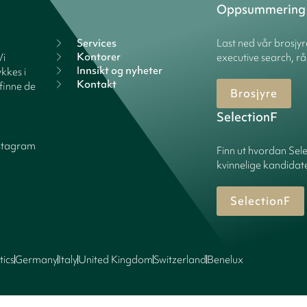
Oppsummering
Services
Last ned vår brosjy
Kontorer
Vi
executive search, rå
Innsikt og nyheter
kkes i
Kontakt
finne de
Brosjyre
SelectionF
stagram
Finn ut hvordan Sele
kvinnelige kandidater
SelectionF
tics
Germany
Italy
United Kingdom
Switzerland
Benelux