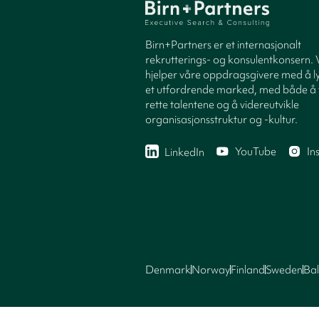
Birn+Partners er et internasjonalt
rekrutterings- og konsulentkonsern. 
hjelper våre oppdragsgivere med å ly
et utfordrende marked, med både å 
rette talentene og å videreutvikle
organisasjonsstruktur og -kultur.
YouTube
In
LinkedIn
Denmark
Norway
Finland
Sweden
Bal