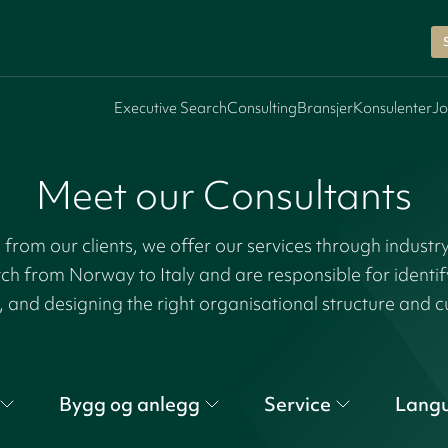
Executive Search
Consulting
Bransjer
Konsulenter
Jo
Meet our Consultants
rom our clients, we offer our services through industr
tch from Norway to Italy and are responsible for identi
, and designing the right organisational structure and c
Bygg og anlegg
Service
Lang