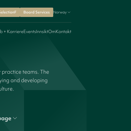
SelectionF
Board Services
Norway
b + Karriere
Events
Innsikt
Om
Kontakt
y practice teams. The
fying and developing
ulture.
uage