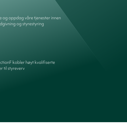
re og oppdag våre tjenester innen
dgivning og styrestyring
ctionF kobler høyt kvalifiserte
 til styreverv