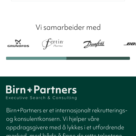
Vi samarbeider med
Birn+Partners er et internasjonalt rekrutterings-
og konsulentkonsern. Vi hjelper våre
oppdragsgivere med å lykkes i et utfordrende
marked, med både å finne de rette talentene