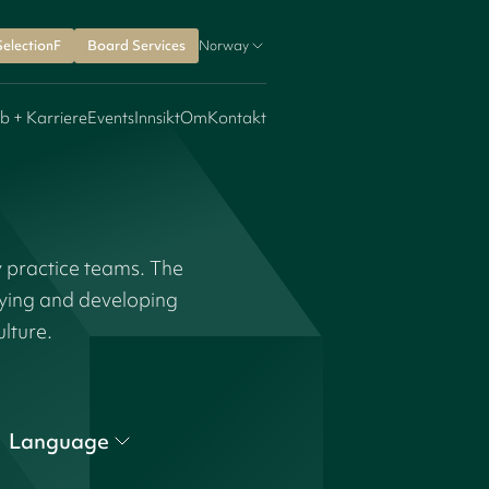
SelectionF
Board Services
Norway
b + Karriere
Events
Innsikt
Om
Kontakt
y practice teams. The
fying and developing
ulture.
Language