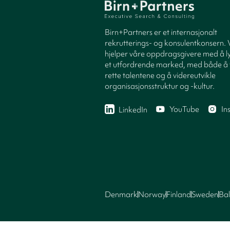
Birn+Partners er et internasjonalt
rekrutterings- og konsulentkonsern. 
hjelper våre oppdragsgivere med å ly
et utfordrende marked, med både å 
rette talentene og å videreutvikle
organisasjonsstruktur og -kultur.
YouTube
In
LinkedIn
Denmark
Norway
Finland
Sweden
Bal