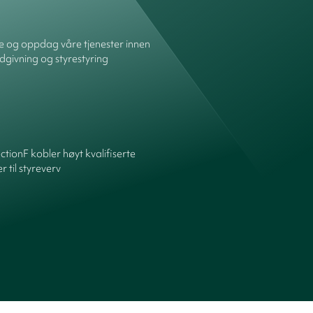
re og oppdag våre tjenester innen
dgivning og styrestyring
ctionF kobler høyt kvalifiserte
 til styreverv