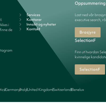
Oppsummering
Services
Last ned vår brosjy
Kontorer
Vi
executive search, rå
Innsikt og nyheter
kkes i
Kontakt
finne de
Brosjyre
SelectionF
stagram
Finn ut hvordan Sele
kvinnelige kandidater
SelectionF
tics
Germany
Italy
United Kingdom
Switzerland
Benelux