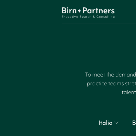
To meet the demand f
practice teams stre
talent
Italia
B