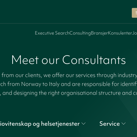
Executive Search
Consulting
Bransjer
Konsulenter
Jo
Meet our Consultants
rom our clients, we offer our services through industr
tch from Norway to Italy and are responsible for identi
, and designing the right organisational structure and c
iovitenskap og helsetjenester
Service