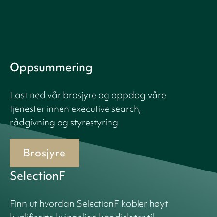
Oppsummering
Last ned vår brosjyre og oppdag våre
tjenester innen executive search,
rådgivning og styrestyring
Brosjyre
SelectionF
Finn ut hvordan SelectionF kobler høyt
kvalifiserte kvinnelige kandidater til