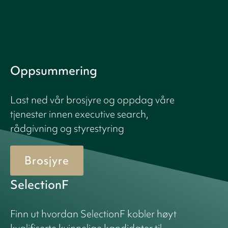
Oppsummering
Last ned vår brosjyre og oppdag våre
tjenester innen executive search,
rådgivning og styrestyring
Brosjyre
SelectionF
Finn ut hvordan SelectionF kobler høyt
kvalifiserte kvinnelige kandidater til