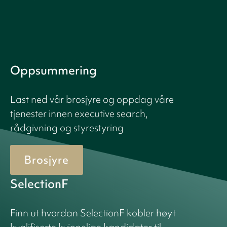
Oppsummering
Last ned vår brosjyre og oppdag våre
tjenester innen executive search,
rådgivning og styrestyring
Brosjyre
SelectionF
Finn ut hvordan SelectionF kobler høyt
kvalifiserte kvinnelige kandidater til