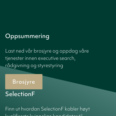
Oppsummering
Last ned vår brosjyre og oppdag våre
tjenester innen executive search,
rådgivning og styrestyring
Brosjyre
SelectionF
Finn ut hvordan SelectionF kobler høyt
kvalifiserte kvinnelige kandidater til