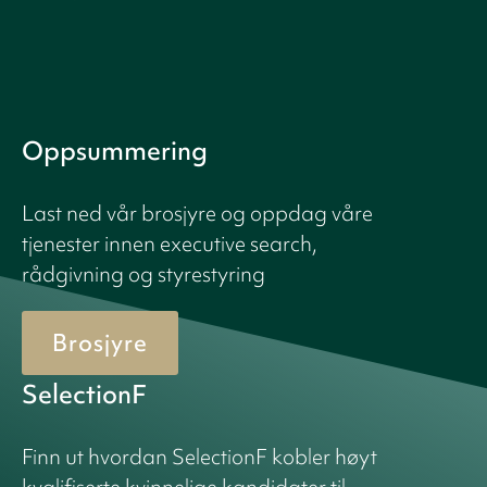
Oppsummering
Last ned vår brosjyre og oppdag våre
tjenester innen executive search,
rådgivning og styrestyring
Brosjyre
SelectionF
Finn ut hvordan SelectionF kobler høyt
kvalifiserte kvinnelige kandidater til