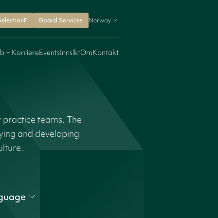
SelectionF
Board Services
Norway
b + Karriere
Events
Innsikt
Om
Kontakt
y practice teams. The
fying and developing
ulture.
guage