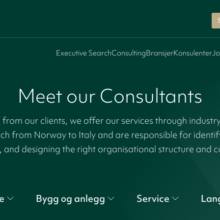
Executive Search
Consulting
Bransjer
Konsulenter
Jo
Meet our Consultants
rom our clients, we offer our services through industr
tch from Norway to Italy and are responsible for identi
, and designing the right organisational structure and c
e
Bygg og anlegg
Service
Lan