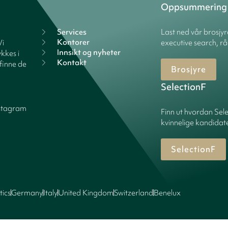
Oppsummering
Services
Last ned vår brosjy
Kontorer
Vi
executive search, rå
Innsikt og nyheter
kkes i
Kontakt
finne de
Brosjyre
SelectionF
stagram
Finn ut hvordan Sele
kvinnelige kandidater
SelectionF
tics
Germany
Italy
United Kingdom
Switzerland
Benelux