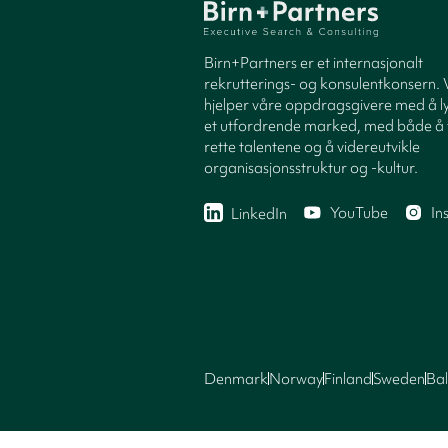
Birn+Partners er et internasjonalt
rekrutterings- og konsulentkonsern. 
hjelper våre oppdragsgivere med å ly
et utfordrende marked, med både å 
rette talentene og å videreutvikle
organisasjonsstruktur og -kultur.
YouTube
In
LinkedIn
Denmark
Norway
Finland
Sweden
Bal