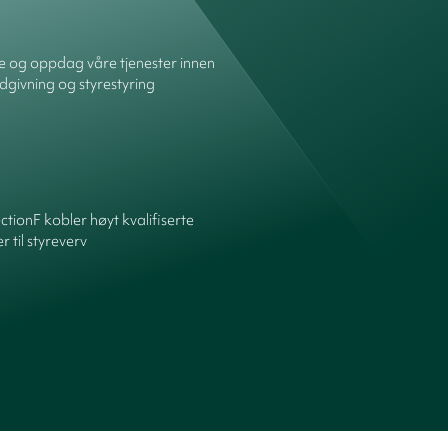
re og oppdag våre tjenester innen
dgivning og styrestyring
ctionF kobler høyt kvalifiserte
 til styreverv