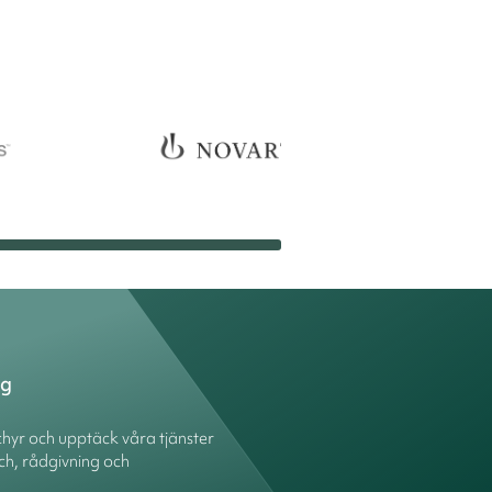
ng
hyr och upptäck våra tjänster
ch, rådgivning och