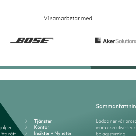
Vi samarbetar med
Sammanfattni
Tjänster
Ladda ner vår brosc
Kontor
hjälper
inom executive sear
Insikter + Nyheter
itta rätt
bolagsstyrning.