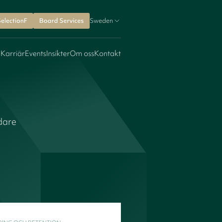
SelectionF
Board Services
Sweden
 Karriär
Events
Insikter
Om oss
Kontakt
dare