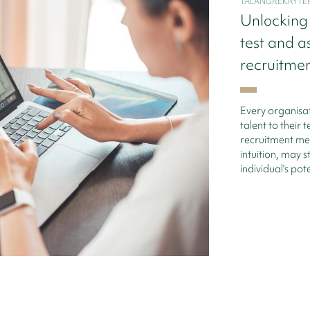
TALANGREKRYTE
Unlocking 
test and a
recruitme
Every organisat
talent to their
recruitment me
intuition, may s
individual's pote