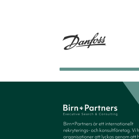
Birn+Partners är ett internationellt
rekryterings- och konsultföretag. Vi 
organisationer att lyckas genom att h