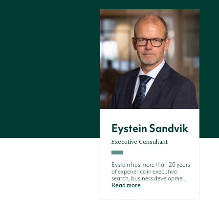
Eystein Sandvik
Executive Consultant
Eystein has more than 20 years
of experience in executive
search, business developme...
Read more