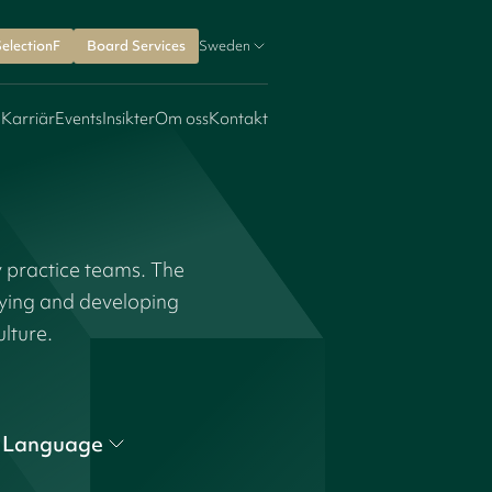
SelectionF
Board Services
Sweden
 Karriär
Events
Insikter
Om oss
Kontakt
y practice teams. The
fying and developing
ulture.
Language