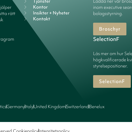
Tjänster
Ladda ner vår brosc
Kontor
hjälper
inom executive sear
Insikter + Nyheter
itta rätt
bolagsstyrning.
Kontakt
sk
Broschyr
SelectionF
stagram
Läs mer om hur Sel
högkvalificerade kv
styrelsepositioner.
SelectionF
tics
Germany
Italy
United Kingdom
Switzerland
Benelux
served.
Cookiepolicy
Integritetspolicy