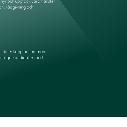
hyr och upptäck våra tjänster
ch, rådgivning och
ectionF kopplar samman
innliga kandidater med