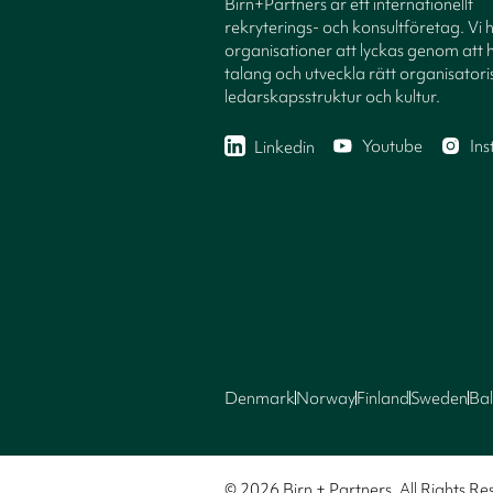
Birn+Partners är ett internationellt
rekryterings- och konsultföretag. Vi 
organisationer att lyckas genom att h
talang och utveckla rätt organisatori
ledarskapsstruktur och kultur.
Youtube
In
Linkedin
Denmark
Norway
Finland
Sweden
Bal
© 2026 Birn + Partners. All Rights Re