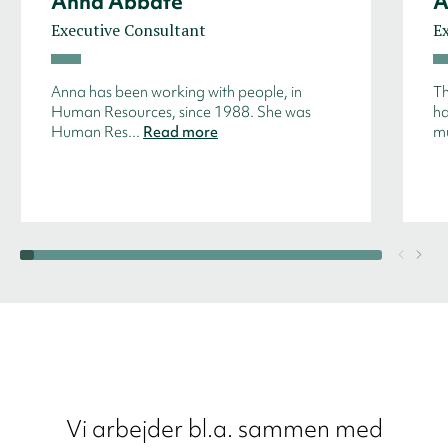
Anna Abbate
A
Executive Consultant
E
Anna has been working with people, in
Th
Human Resources, since 1988. She was
ha
Human Res...
Read more
mu
Vi arbejder bl.a. sammen med