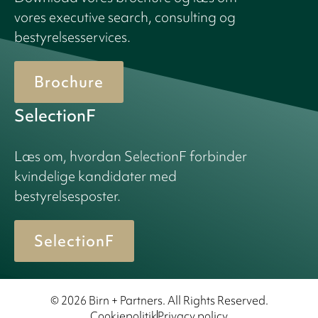
vores executive search, consulting og
bestyrelsesservices.
Brochure
SelectionF
Læs om, hvordan SelectionF forbinder
kvindelige kandidater med
bestyrelsesposter.
SelectionF
© 2026 Birn + Partners. All Rights Reserved.
Cookiepolitik
Privacy policy