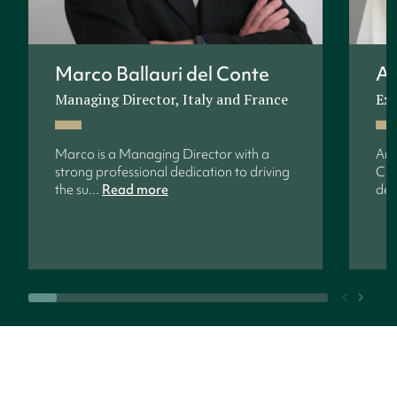
Marco Ballauri del Conte
An
Managing Director, Italy and France
Exe
Marco is a Managing Director with a
Ann
strong professional dedication to driving
Con
the su...
Read more
dev