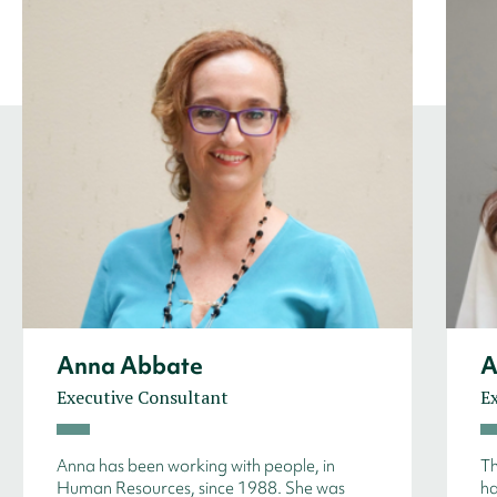
Anna Abbate
A
Executive Consultant
E
Anna has been working with people, in
Th
Human Resources, since 1988. She was
ha