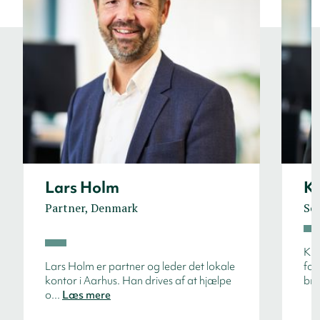
Lars Holm
Kl
Partner, Denmark
Sen
Kla
Lars Holm er partner og leder det lokale
for
kontor i Aarhus. Han drives af at hjælpe
bra
o...
Læs mere