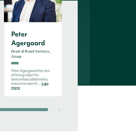
Peter
Annegrethe
Agergaard
Rosa
Head of Board Services,
Senior Executive
Group
Consultant
Peter Agergaard har stor
Annegrethe Rosa er Senior
erfaring inden for
Executive Consultant hos
bestyrelsesuddannelse,
Birn+Partners og har mere
executive search ...
Læs
end 19 ...
Læs mere
mere