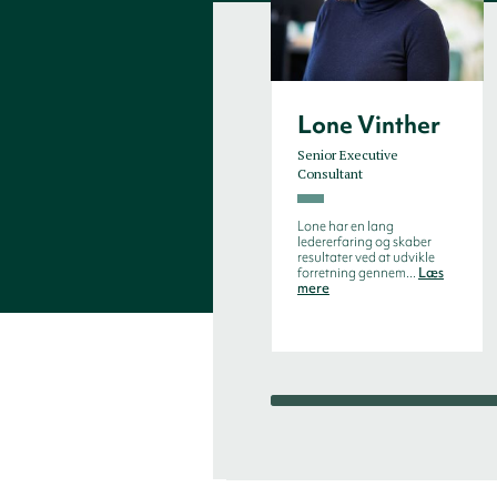
Lone Vinther
Senior Executive
Consultant
Lone har en lang
ledererfaring og skaber
resultater ved at udvikle
forretning gennem...
Læs
mere