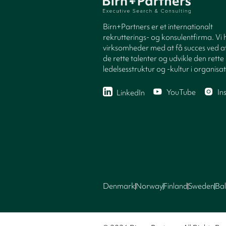
Birn+Partners er et internationalt
rekrutterings- og konsulentfirma. Vi 
virksomheder med at få succes ved at
de rette talenter og udvikle den rette
ledelsesstruktur og -kultur i organisa
YouTube
In
LinkedIn
Denmark
Norway
Finland
Sweden
Bal