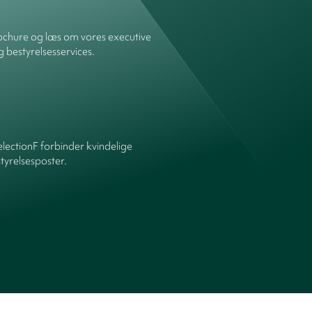
chure og læs om vores executive
g bestyrelsesservices.
ectionF forbinder kvindelige
yrelsesposter.