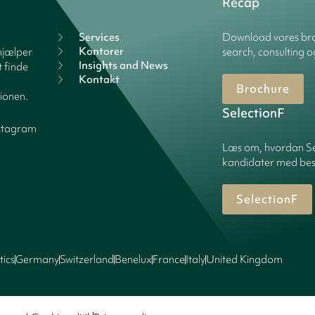
Recap
Services
Download vores bro
Kontorer
hjælper
search, consulting o
Insights and News
 finde
Kontakt
Brochure
tionen.
SelectionF
stagram
Læs om, hvordan Sel
kandidater med best
SelectionF
tics
Germany
Switzerland
Benelux
France
Italy
United Kingdom