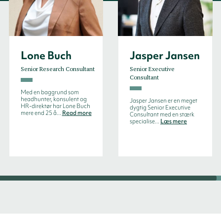
Lone Buch
Jasper Jansen
Senior Research Consultant
Senior Executive
Consultant
Med en baggrund som
headhunter, konsulent og
Jasper Jansen er en meget
HR-direktør har Lone Buch
dygtig Senior Executive
mere end 25 å...
Read more
Consultant med en stærk
specialise...
Læs mere