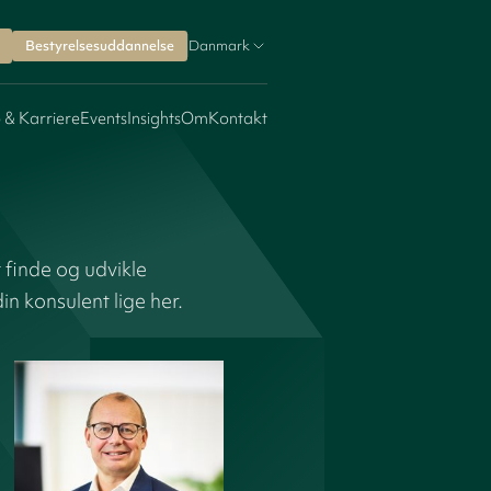
Bestyrelsesuddannelse
Danmark
 & Karriere
Events
Insights
Om
Kontakt
 finde og udvikle
n konsulent lige her.