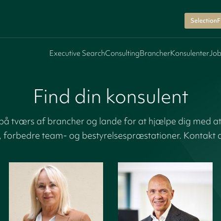
SelectionF
Executive Search
Consulting
Brancher
Konsulenter
Job
Find din konsulent
å tværs af brancher og lande for at hjælpe dig med at
, forbedre team- og bestyrelsespræstationer. Kontakt di