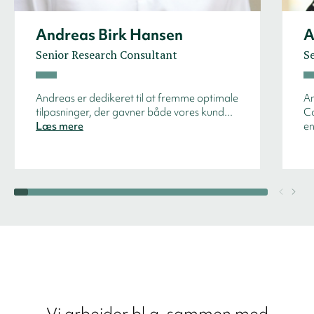
Andreas Birk Hansen
A
Senior Research Consultant
S
Andreas er dedikeret til at fremme optimale
An
tilpasninger, der gavner både vores kund...
Co
Læs mere
en
Vi arbejder bl.a. sammen med