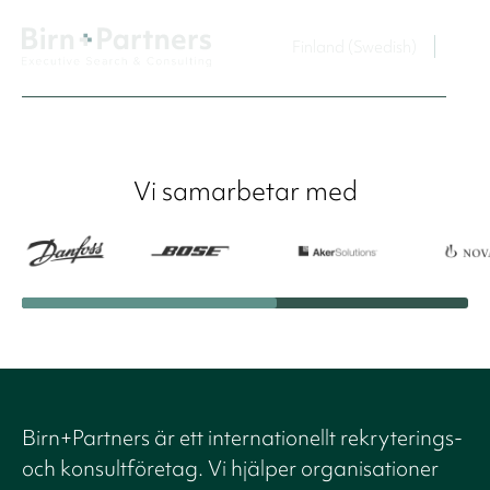
Finland (Swedish)
Vi samarbetar med
Birn+Partners är ett internationellt rekryterings-
och konsultföretag. Vi hjälper organisationer