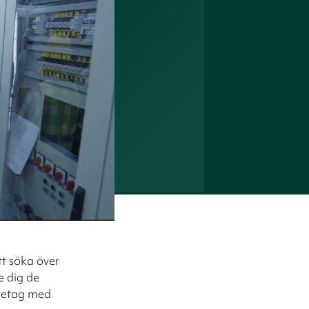
t söka över
ge dig de
öretag med