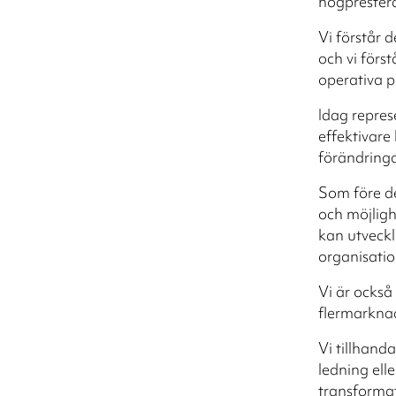
högprester
Vi förstår 
och vi förs
operativa p
Idag repres
effektivar
förändringa
Som före de
och möjligh
kan utveckl
organisati
Vi är också
flermarknad
Vi tillhanda
ledning elle
transformat