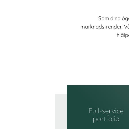
Som dina ögo
marknadstrender. Vår
hjälp