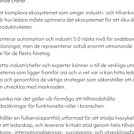
ande chefer.
det komplexa ekosystemet som omger industri- och tillverk
tår hur ledare måste optimera det ekosystemet för att öka 
roduktiviteten.
enterar automation och industri 5.0 nästa nivå för snabbar
e lösningar, men de representerar också enormt utmanande
r för de flesta företag.
tta industrichefer och experter känner vi till de verkliga 
eterna som ligger framför oss och vi vet var vi kan hitta le
a och genomföra de viktiga strategier som säkerställer att 
on utvecklas med marknaden.
 unika när det gäller vår förmåga att tillhandahålla
ssökningar för funktionella roller i branschen.
håller en fullserviceportfölj utformad för att stödja livscyke
r ett ledarskap, och levererar kritiskt stöd genom hela tillväx
ions-, internationaliserings-, successions- och utvecklingsf