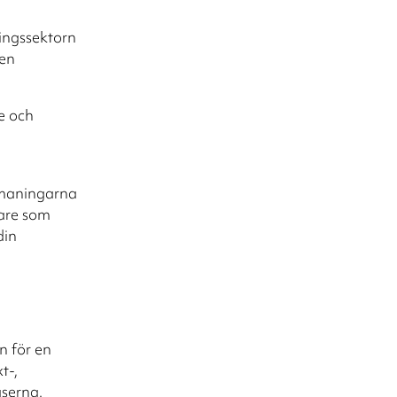
ningssektorn
den
e och
utmaningarna
dare som
din
ln för en
t-,
aserna.