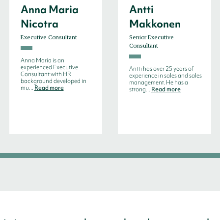
Anna Maria
Antti
Nicotra
Makkonen
Executive Consultant
Senior Executive
Consultant
Anna Maria is an
experienced Executive
Antti has over 25 years of
Consultant with HR
experience in sales and sales
background developed in
management. He has a
mu...
Read more
strong...
Read more