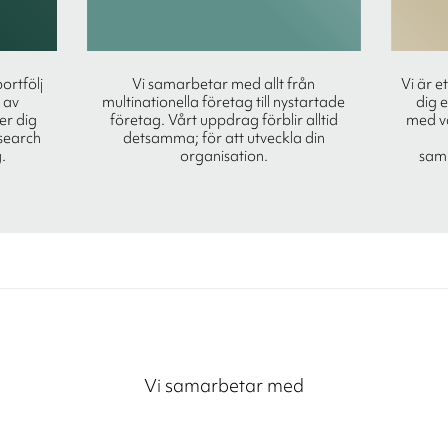
portfölj
Vi samarbetar med allt från
Vi är e
 av
multinationella företag till nystartade
dig 
ger dig
företag. Vårt uppdrag förblir alltid
med vå
search
detsamma; för att utveckla din
.
organisation.
sam
Vi samarbetar med