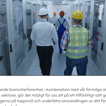
ande branscherfarenhet, i kombination med vår förmåga at
sektorer, gör det möjligt för oss att på ett tillförlitligt sätt 
ngerna på toppnivå och underlätta omvandlingen av ditt f