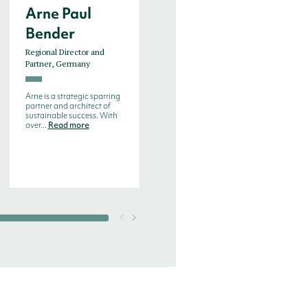
Arne Paul
Bjorn de
Bender
Decker
Regional Director and
Managing Director, Benelux
Partner, Germany
Bjorn de Decker is an
experienced search
Arne is a strategic sparring
consultant with more than
partner and architect of
20 years experien...
Read
sustainable success. With
more
over...
Read more