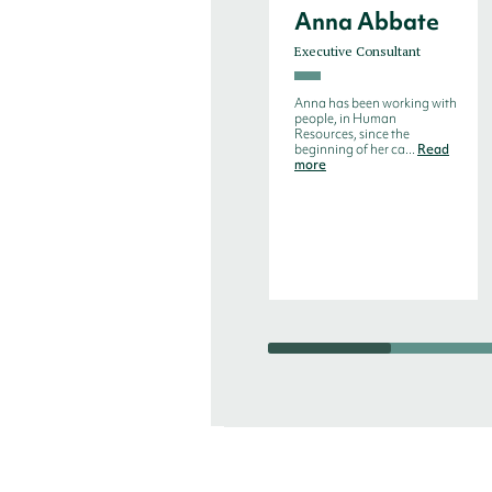
Anna Abbate
Executive Consultant
Anna has been working with
people, in Human
Resources, since the
beginning of her ca...
Read
more