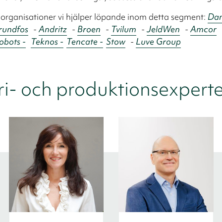
a organisationer vi hjälper löpande inom detta segment:
Dan
rundfos
-
Andritz
-
Broen
-
Tvilum
-
JeldWen
-
Amcor
obots -
Teknos -
Tencate -
Stow
-
Luve Group
ri- och produktionsexpert