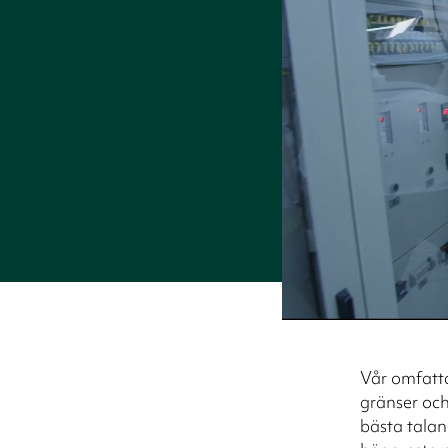
Vår omfatt
gränser och 
bästa tala