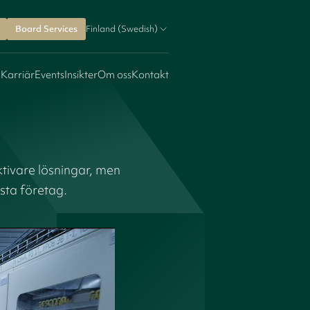
Board Services
Finland (Swedish)
 Karriär
Events
Insikter
Om oss
Kontakt
tivare lösningar, men
sta företag.