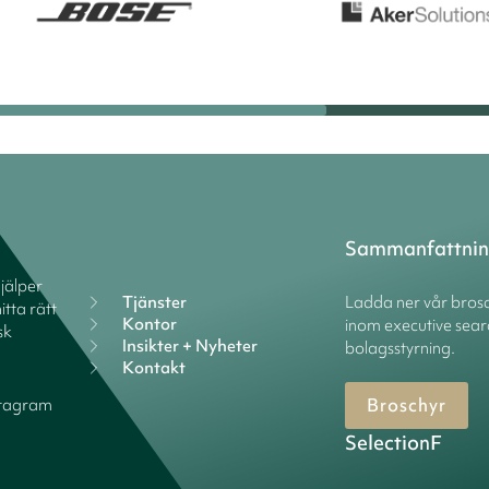
Sammanfattni
hjälper
Tjänster
Ladda ner vår brosc
itta rätt
Kontor
inom executive sear
sk
Insikter + Nyheter
bolagsstyrning.
Kontakt
Broschyr
stagram
SelectionF