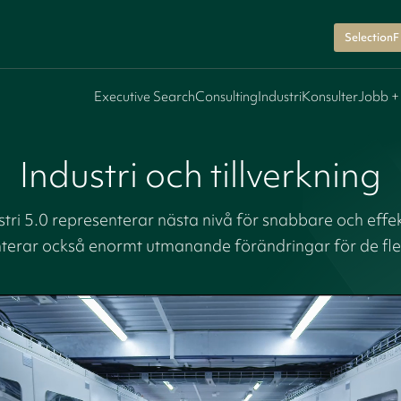
SelectionF
Executive Search
Consulting
Industri
Konsulter
Jobb +
Industri och tillverkning
tri 5.0 representerar nästa nivå för snabbare och effek
terar också enormt utmanande förändringar för de fle