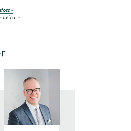
foss -
-
Leica
-
er