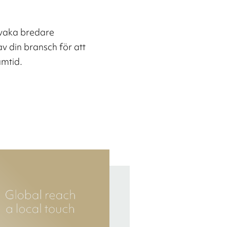
rvaka bredare
v din bransch för att
amtid.