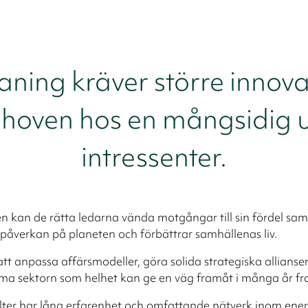
ing kräver större innova
ehoven hos en mångsidig 
intressenter.
en kan de rätta ledarna vända motgångar till sin fördel sam
påverkan på planeten och förbättrar samhällenas liv.
t anpassa affärsmodeller, göra solida strategiska allianser 
a sektorn som helhet kan ge en väg framåt i många år fr
ter har lång erfarenhet och omfattande nätverk inom ener