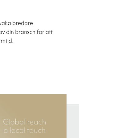
rvaka bredare
v din bransch för att
amtid.