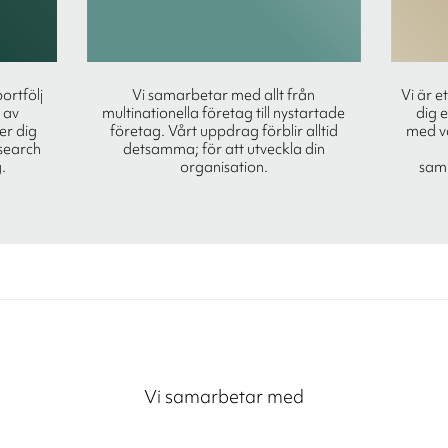
portfölj
Vi samarbetar med allt från
Vi är e
 av
multinationella företag till nystartade
dig 
ger dig
företag. Vårt uppdrag förblir alltid
med vå
search
detsamma; för att utveckla din
.
organisation.
sam
Vi samarbetar med