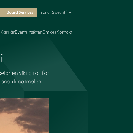
Board Services
Finland (Swedish)
 Karriär
Events
Insikter
Om oss
Kontakt
i
r en viktig roll för
uppnå klimatmålen.