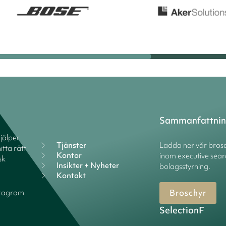
Sammanfattni
hjälper
Tjänster
Ladda ner vår brosc
itta rätt
Kontor
inom executive sear
sk
Insikter + Nyheter
bolagsstyrning.
Kontakt
Broschyr
stagram
SelectionF