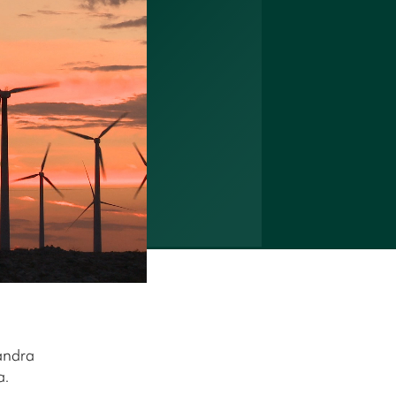
 andra
a.