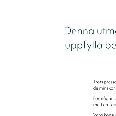
Denna utman
uppfylla b
Trots press
de minskar 
Förmågan at
med omform
Våra konsul