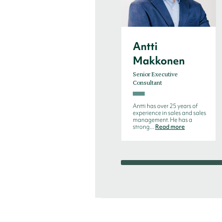
Antti
Makkonen
Senior Executive
Consultant
Antti has over 25 years of
experience in sales and sales
management. He has a
strong...
Read more