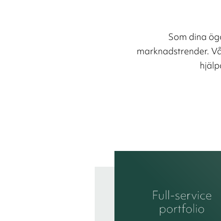
Som dina ögo
marknadstrender. Vår
hjälp