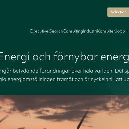
SelectionF
Executive Search
Consulting
Industri
Konsulter
Jobb +
Energi och förnybar energ
går betydande förändringar över hela världen. Det spela
ala energiomställningen framåt och är nyckeln till att 