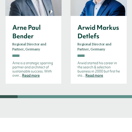
Arne Paul
Arwid Markus
Bender
Detlefs
Regional Director and
Regional Director and
Partner, Germany
Partner, Germany
Arne is a strategic sparring
Arwid started his career in
partner and architect of
the search & selection
sustainable success. With
business in 2000 but first he
over...
Read more
sta...
Read more