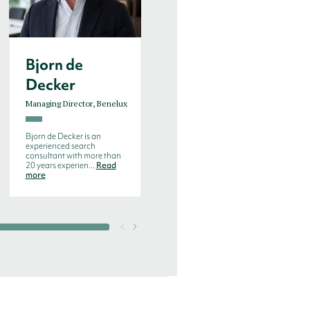
Bjorn de
Enno W.
Decker
Steffens
Managing Director, Benelux
Executive Consultant
Bjorn de Decker is an
Enno is a seasoned
experienced search
executive and
consultant with more than
transformation leader with
20 years experien...
Read
more than 20 years of ma...
more
Read more