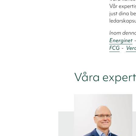
Vår experti
just dina be
ledarskapsu
Inom denna 
Energinet
FCG
-
Ver
Våra expert