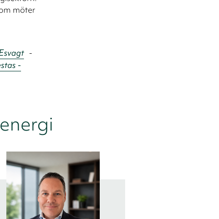
 som möter
Esvagt
-
stas -
 energi