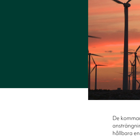
De kommand
ansträngnin
hållbara en