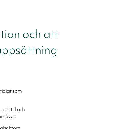
tion och att
uppsättning
tidigt som
och till och
amöver.
gisektorn.