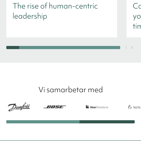
The rise of human-centric
Ca
leadership
yo
ti
Vi samarbetar med