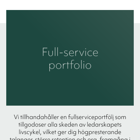
Vi tillhandahåller en fullserviceportfölj som
tillgodoser alla skeden av ledarskapets
livscykel, vilket ger dig högpresterande
talanger, större retention och org. framgång i