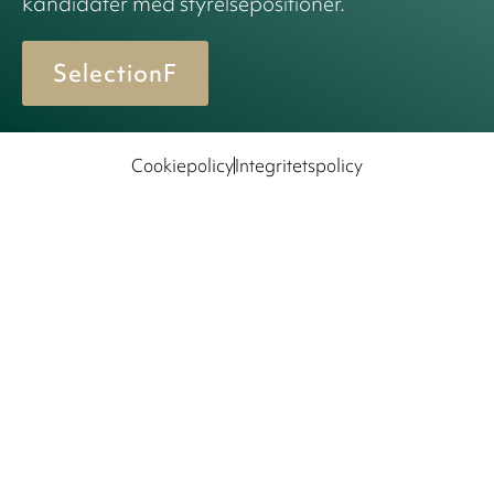
kandidater med styrelsepositioner.
SelectionF
Cookiepolicy
Integritetspolicy