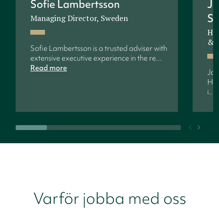
Sofie Lambertsson
J
S
Managing Director, Sweden
Hea
& S
Sofie Lambertsson is a trusted adviser with
extensive executive experience in the re...
Read more
Jon
HR 
i...
Varför jobba med oss