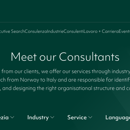
cutive Search
Consulenza
Industrie
Consulenti
Lavoro + Carriera
Event
Meet our Consultants
rom our clients, we offer our services through industr
tch from Norway to Italy and are responsible for identi
, and designing the right organisational structure and c
zia
Industry
Service
Languag