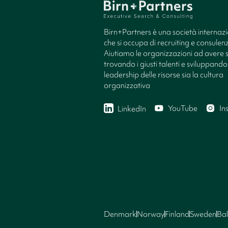
Birn+Partners è una società internaz
che si occupa di recruiting e consule
Aiutiamo le organizzazioni ad avere 
trovando i giusti talenti e sviluppando 
leadership delle risorse sia la cultura
organizzativa
YouTube
In
LinkedIn
Denmark
Norway
Finland
Sweden
Bal