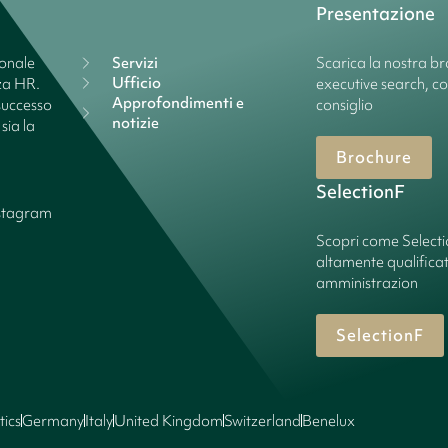
Presentazione
ionale
Servizi
Scarica la nostra bro
Ufficio
nza HR.
executive search, c
Approfondimenti e
successo
consiglio
notizie
sia la
Brochure
SelectionF
stagram
Scopri come Select
altamente qualificate
amministrazion
SelectionF
tics
Germany
Italy
United Kingdom
Switzerland
Benelux