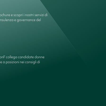
chure e scopri i nostri servizi di
onsulenza e governance del
ionF collega candidate donne
 a posizioni nei consigli di