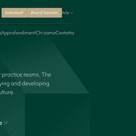
SelectionF
Board Services
Italy
s
Approfondimenti
Chi siamo
Contatta
y practice teams. The
fying and developing
ulture.
e