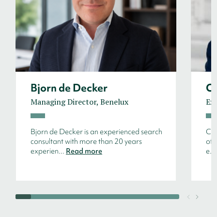
Bjorn de Decker
Co
Managing Director, Benelux
Ex
Bjorn de Decker is an experienced search
Cos
consultant with more than 20 years
of 
experien...
Read more
e...