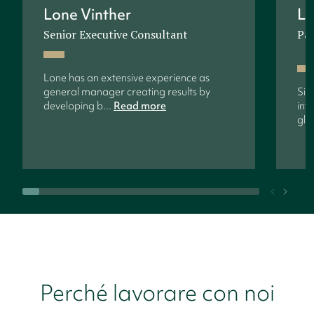
Lone Vinther
La
Senior Executive Consultant
Pa
Lone has an extensive experience as
general manager creating results by
Sin
developing b...
Read more
int
glo
Perché lavorare con noi