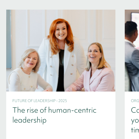
FUTURE OF LEADERSHIP - 2025
ORG
The rise of human-centric
Ca
leadership
yo
ti