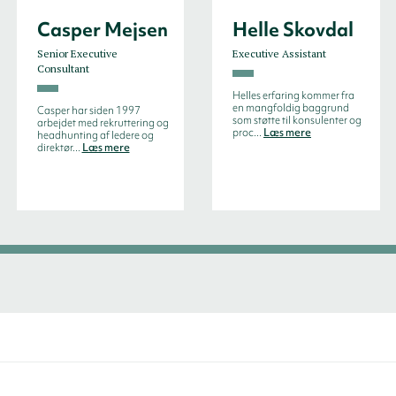
Casper Mejsen
Helle Skovdal
Senior Executive
Executive Assistant
Consultant
Helles erfaring kommer fra
en mangfoldig baggrund
Casper har siden 1997
som støtte til konsulenter og
arbejdet med rekruttering og
proc...
Læs mere
headhunting af ledere og
direktør...
Læs mere