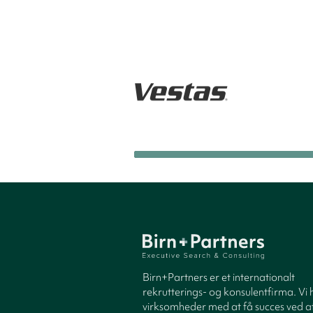
Birn+Partners er et internationalt
rekrutterings- og konsulentfirma. Vi 
virksomheder med at få succes ved at