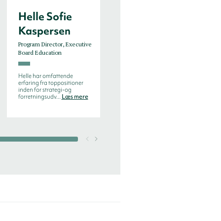
Helle Sofie
Jasper Jansen
Kaspersen
Senior Executive
Consultant
Program Director, Executive
Board Education
Jasper Jansen er en meget
dygtig Senior Executive
Consultant med en stærk
Helle har omfattende
specialise...
Læs mere
erfaring fra toppositioner
inden for strategi-og
forretningsudv...
Læs mere