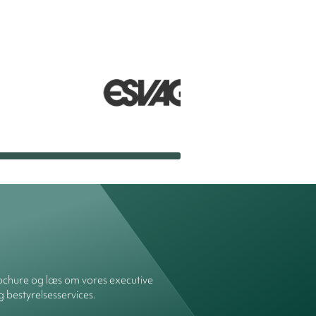
chure og læs om vores executive
g bestyrelsesservices.