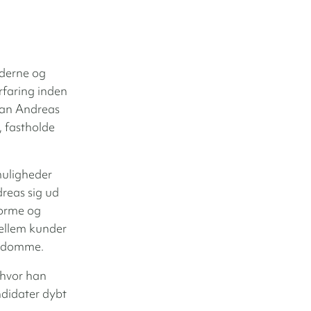
nderne og
rfaring inden
 kan Andreas
, fastholde
muligheder
dreas sig ud
forme og
mellem kunder
ordomme.
 hvor han
ndidater dybt