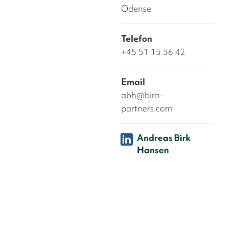
Odense
Telefon
+45 51 15 56 42
Email
abh@birn-
partners.com
Andreas Birk
Hansen