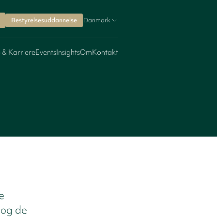
Bestyrelsesuddannelse
Danmark
 & Karriere
Events
Insights
Om
Kontakt
e
 og de