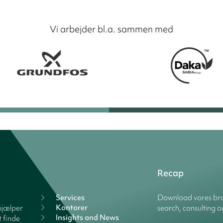
Vi arbejder bl.a. sammen med
Recap
Services
Download vores bro
Kontorer
hjælper
search, consulting o
Insights and News
 finde