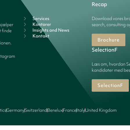
Recap
Services
Download vores bro
Kontorer
hjælper
search, consulting o
Insights and News
 finde
Kontakt
Brochure
tionen.
SelectionF
stagram
Læs om, hvordan Sel
kandidater med best
SelectionF
tics
Germany
Switzerland
Benelux
France
Italy
United Kingdom