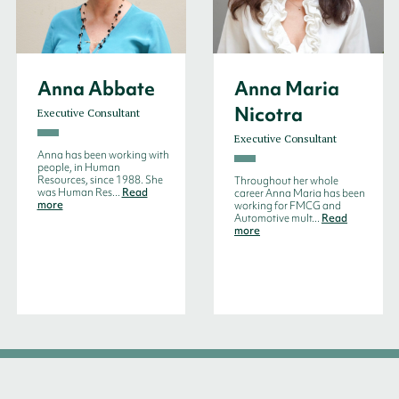
Anna Abbate
Anna Maria
Nicotra
Executive Consultant
Executive Consultant
Anna has been working with
people, in Human
Resources, since 1988. She
Throughout her whole
was Human Res...
Read
career Anna Maria has been
more
working for FMCG and
Automotive mult...
Read
more