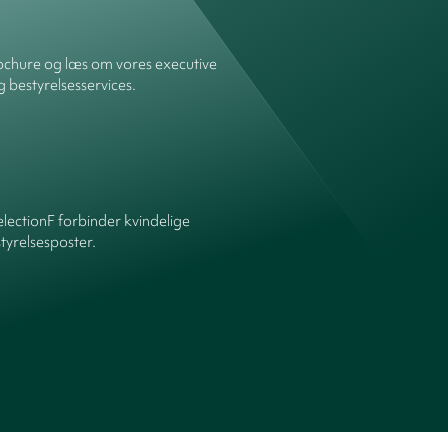
chure og læs om vores executive
g bestyrelsesservices.
ectionF forbinder kvindelige
yrelsesposter.