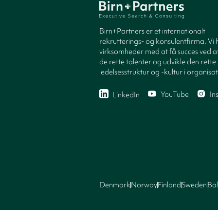
Birn+Partners er et internationalt
rekrutterings- og konsulentfirma. Vi 
virksomheder med at få succes ved at
de rette talenter og udvikle den rette
ledelsesstruktur og -kultur i organisa
YouTube
In
LinkedIn
Denmark
Norway
Finland
Sweden
Bal