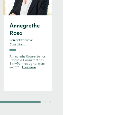
Annegrethe
Antti
Rosa
Makkonen
Senior Executive
Senior Executive
Consultant
Consultant
Annegrethe Rosa er Senior
Antti has over 25 years of
Executive Consultant hos
experience in sales and sales
Birn+Partners og har mere
management. He has a
end 19 ...
Læs mere
strong...
Read more