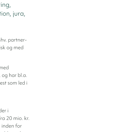
ing,
ion, jura,
hv. partner-
tisk og med
 med
og har bl.a.
est som led i
er i
ra 20 mio. kr.
 inden for