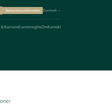
Bestyrelsesuddannelse
Danmark
 & Karriere
Events
Insights
Om
Kontakt
ioner