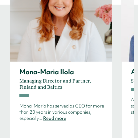
Mona-Maria Ilola
An
Managing Director and Partner,
Sen
Finland and Baltics
Ant
Mona-Maria has served as CEO for more
sal
than 20 years in various companies,
str
especially...
Read more