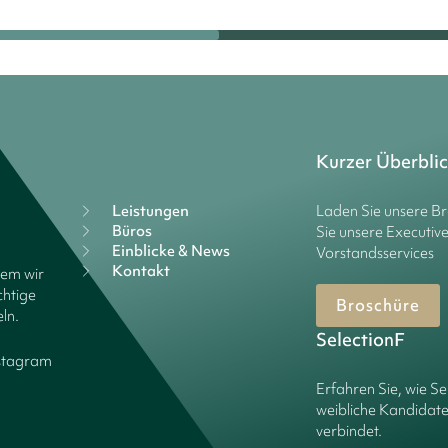
Kurzer Überbli
Leistungen
Laden Sie unsere B
Büros
Sie unsere Executiv
Einblicke & News
Vorstandsservices
Kontakt
dem wir
chtige
Broschüre
ln.
SelectionF
stagram
Erfahren Sie, wie Se
weibliche Kandidate
verbindet.