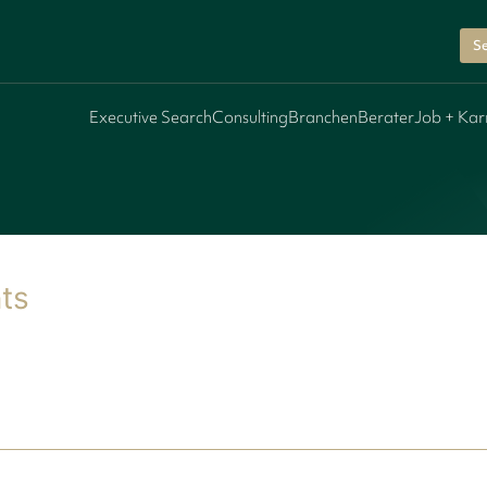
Se
Executive Search
Consulting
Branchen
Berater
Job + Kar