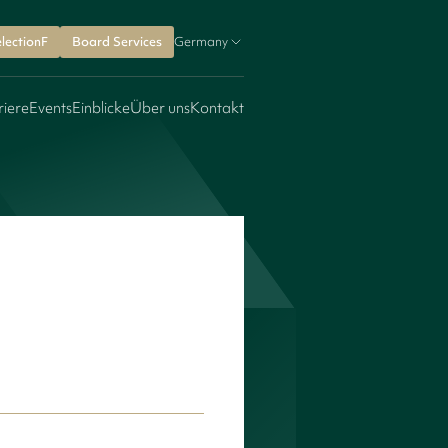
lectionF
Board Services
Germany
riere
Events
Einblicke
Über uns
Kontakt