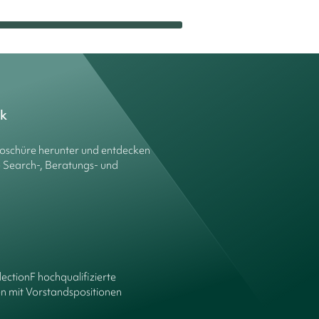
ck
roschüre herunter und entdecken
e Search-, Beratungs- und
lectionF hochqualifizierte
n mit Vorstandspositionen