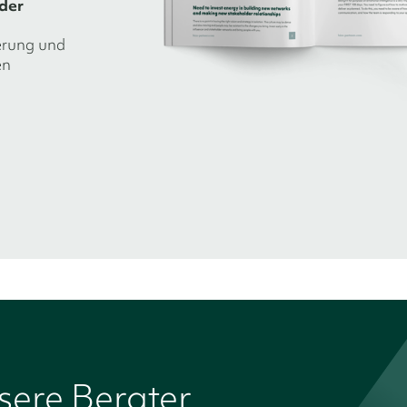
der
herung und
en
nsere Berater