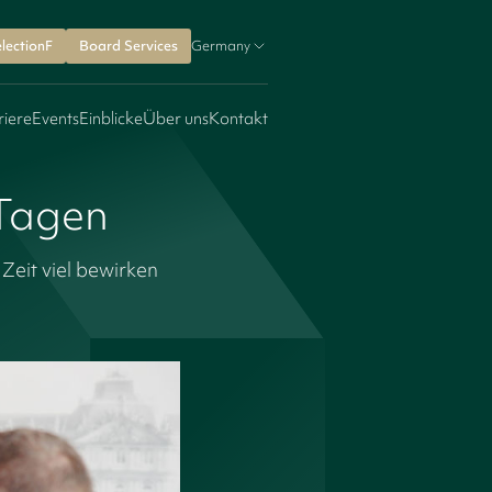
lectionF
Board Services
Germany
riere
Events
Einblicke
Über uns
Kontakt
 Tagen
eit viel bewirken