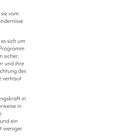
 sie vom
indernisse
 es sich um
0-Programm
 sicher,
r und ihre
richtung des
e vertraut
ngskraft in
rweise in
e
 und ein
it weniger