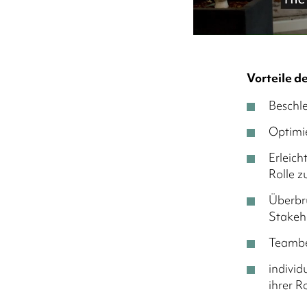
Vorteile 
Beschl
Optimi
Erleich
Rolle z
Überbr
Stakeh
Teambe
individ
ihrer R