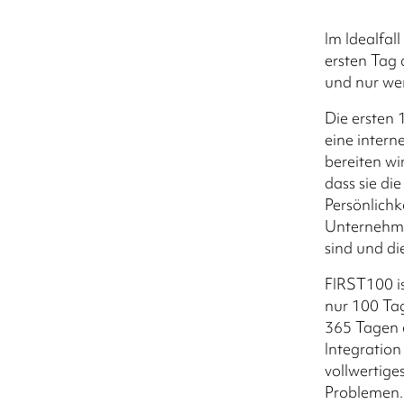
Im Idealfal
ersten Tag 
und nur we
Die ersten 
eine inter
bereiten wi
dass sie di
Persönlichk
Unternehmen
sind und d
FIRST100 i
nur 100 Tag
365 Tagen 
Integration
vollwertige
Problemen