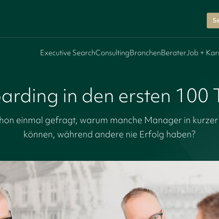
Se
Executive Search
Consulting
Branchen
Berater
Job + Kar
rding in den ersten 100
chon einmal gefragt, warum manche Manager in kurzer Z
können, während andere nie Erfolg haben?