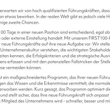
l erwarten wir von hoch qualifizierten Führungskräften, dass
an etwas bewirken. In der realen Welt gibt es jedoch viele H
nige zweite Chancen.
100 Tage in einer neuen Position sind entscheidend, egal ob
ne oder externe Einstellung handelt. Mit unserem FIRST10
r neue Führungskräfte auf ihre neue Aufgabe vor. Wir stellen
e Unternehmenskultur verstehen, die wichtigsten Stakeholde
eiten kennen, die Erfolgskriterien und die strategische Aus
s erfassen und mit den potenziellen Fallstricken der Stell
iese vermeiden können.
st ein maßgeschneidertes Programm, das Ihrer neuen Führu
en das Wissen und die Erkenntnisse vermittelt, die normale
erworben werden. Kurz gesagt, das Programm optimiert di
 und stellt sicher, dass Ihre neue Führungskraft sich anpasst
s Mitglied des Unternehmens wird - schneller, besser und m
.