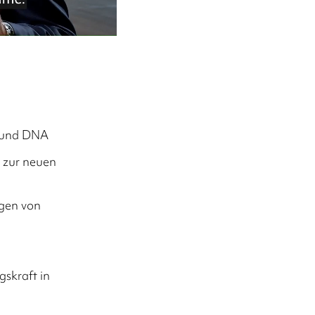
n und DNA
g zur neuen
ngen von
gskraft in