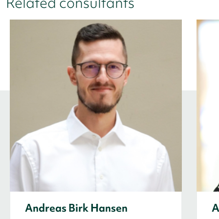
Related consultants
Andreas Birk Hansen
A