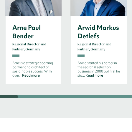
Arne Paul
Arwid Markus
Bender
Detlefs
Regional Director and
Regional Director and
Partner, Germany
Partner, Germany
Arne is a strategic sparring
Arwid started his career in
partner and architect of
the search & selection
sustainable success. With
business in 2000 but first he
over...
Read more
sta...
Read more