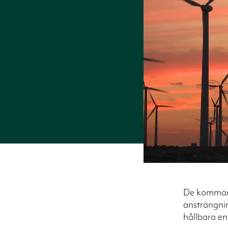
De kommand
ansträngnin
hållbara en