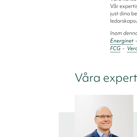
Vår experti
just dina be
ledarskapsu
Inom denna 
Energinet
FCG
-
Ver
Våra expert