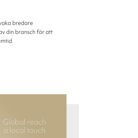
rvaka bredare
v din bransch för att
amtid.