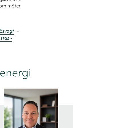
 som möter
Esvagt
-
stas -
 energi