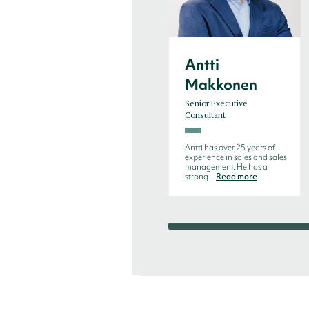
Antti
Makkonen
Senior Executive
Consultant
Antti has over 25 years of
experience in sales and sales
management. He has a
strong...
Read more