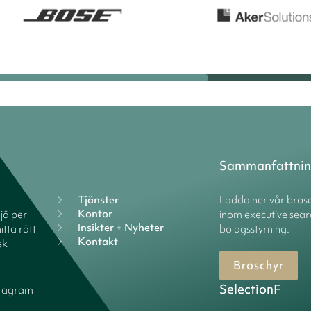
Sammanfattni
Tjänster
Ladda ner vår brosc
Kontor
hjälper
inom executive sear
Insikter + Nyheter
itta rätt
bolagsstyrning.
Kontakt
sk
Broschyr
SelectionF
stagram