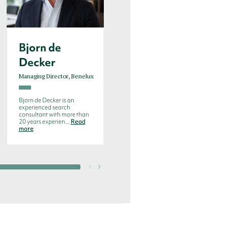
Bjorn de
Enno W.
Decker
Steffens
Managing Director, Benelux
Executive Consultant
Bjorn de Decker is an
Enno is a seasoned
experienced search
executive and
consultant with more than
transformation leader with
20 years experien...
Read
more than 20 years of ma...
more
Read more