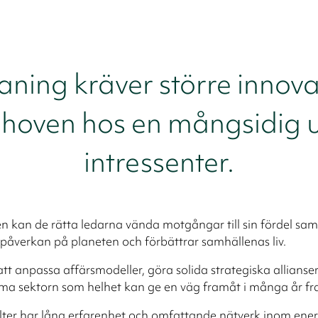
ing kräver större innova
ehoven hos en mångsidig 
intressenter.
en kan de rätta ledarna vända motgångar till sin fördel sam
påverkan på planeten och förbättrar samhällenas liv.
t anpassa affärsmodeller, göra solida strategiska allianser 
a sektorn som helhet kan ge en väg framåt i många år fr
ter har lång erfarenhet och omfattande nätverk inom ener