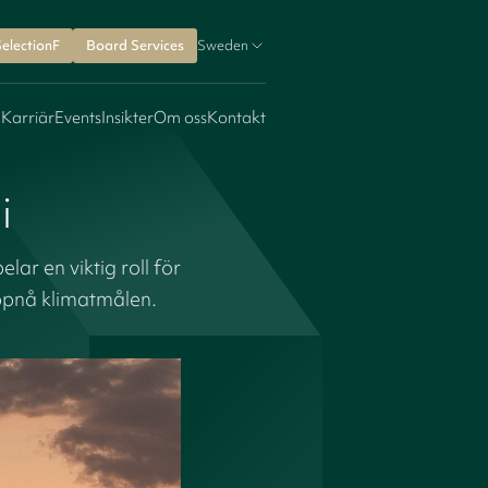
SelectionF
Board Services
Sweden
 Karriär
Events
Insikter
Om oss
Kontakt
i
r en viktig roll för
uppnå klimatmålen.