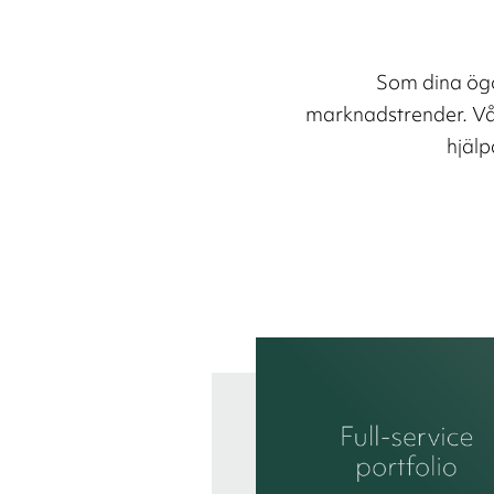
Som dina ögo
marknadstrender. Vår
hjälp