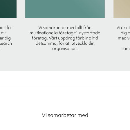
portfölj
Vi samarbetar med allt från
Vi är e
 av
multinationella företag till nystartade
dig 
ger dig
företag. Vårt uppdrag förblir alltid
med vå
search
detsamma; för att utveckla din
.
organisation.
sam
Vi samarbetar med