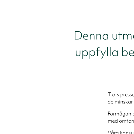
Denna utman
uppfylla b
Trots press
de minskar 
Förmågan at
med omform
Våra konsul