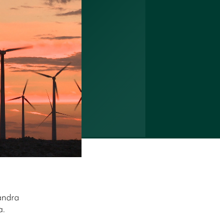
 andra
a.