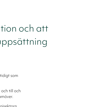
tion och att
uppsättning
tidigt som
och till och
amöver.
gisektorn.