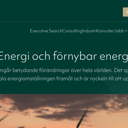
Executive Search
Consulting
Industri
Konsulter
Jobb +
Energi och förnybar energ
går betydande förändringar över hela världen. Det spela
ala energiomställningen framåt och är nyckeln till att 