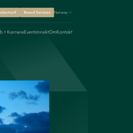
SelectionF
Board Services
Norway
b + Karriere
Events
Innsikt
Om
Kontakt
i