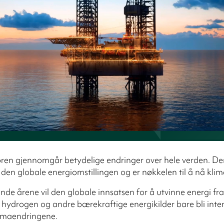
ren gjennomgår betydelige endringer over hele verden. Den
 i den globale energiomstillingen og er nøkkelen til å nå kli
e årene vil den globale innsatsen for å utvinne energi fra 
, hydrogen og andre bærekraftige energikilder bare bli intens
limaendringene.