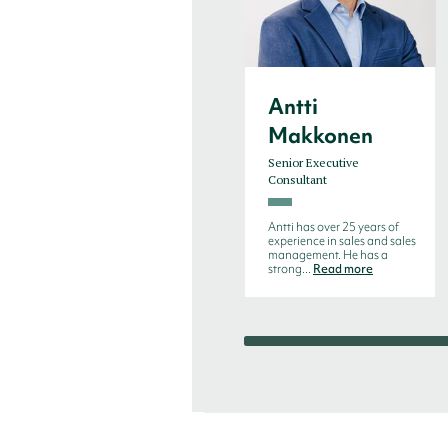
Antti
Makkonen
Senior Executive
Consultant
Antti has over 25 years of
experience in sales and sales
management. He has a
strong...
Read more