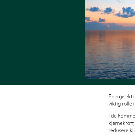
Energisekto
viktig rolle
I de kommend
kjernekraft
redusere k