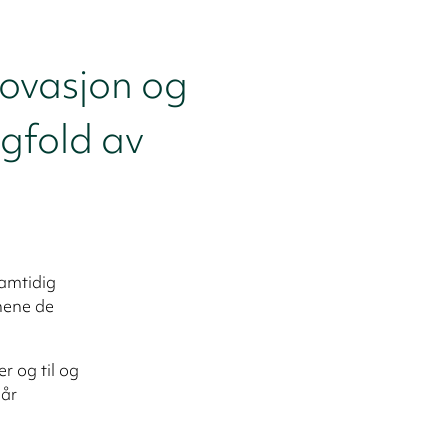
novasjon og
ngfold av
samtidig
nnene de
er og til og
år