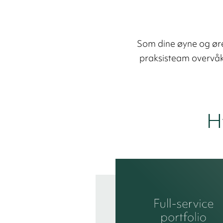
Som dine øyne og øre
praksisteam overvåke
H