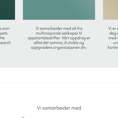
je som
Vi samarbeider med alt fra
Vi er 
apets
multinasjonale selskaper til
deg 
tte
oppstartsbedrifter. Vårt oppdrag er
med v
search
alltid det samme; å utvikle og
uni
oppgradere organisasjonen din.
konte
Vi samarbeider med