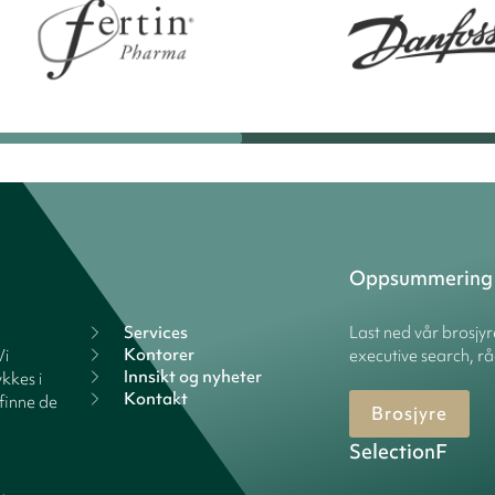
Oppsummering
Services
Last ned vår brosjy
Kontorer
Vi
executive search, rå
Innsikt og nyheter
kkes i
Kontakt
finne de
Brosjyre
SelectionF