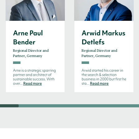
Arne Paul
Arwid Markus
Bender
Detlefs
Regional Director and
Regional Director and
Partner, Germany
Partner, Germany
Arne is a strategic sparring
Arwid started his career in
partner and architect of
the search & selection
sustainable success. With
business in 2000 but first he
over...
Read more
sta...
Read more