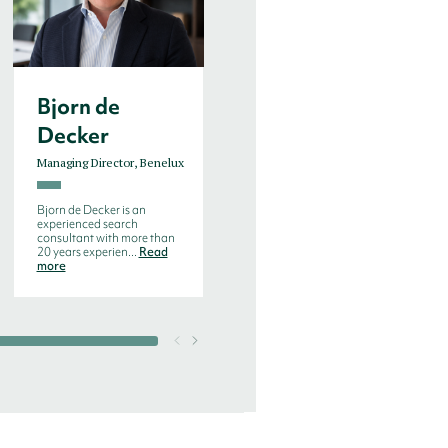
Bjorn de
Enno W.
Decker
Steffens
Managing Director, Benelux
Executive Consultant
Bjorn de Decker is an
Enno is a seasoned
experienced search
executive and
consultant with more than
transformation leader with
20 years experien...
Read
more than 20 years of ma...
more
Read more