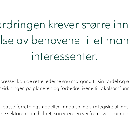
rdringen krever større in
lse av behovene til et ma
interessenter.
r presset kan de rette lederne snu motgang til sin fordel og 
nvirkningen på planeten og forbedre livene til lokalsamfu
 tilpasse forretningsmodeller, inngå solide strategiske allians
e sektoren som helhet, kan være en vei fremover i mange 