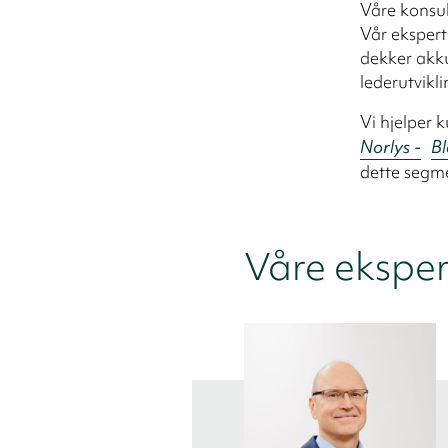
Våre konsu
Vår ekspert
dekker akku
lederutvikli
Vi hjelper
Norlys -
Bl
dette segme
Våre eksper