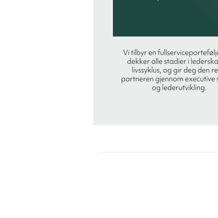
Vi tilbyr en fullserviceporteføl
dekker alle stadier i ledersk
livssyklus, og gir deg den re
partneren gjennom executive 
og lederutvikling.