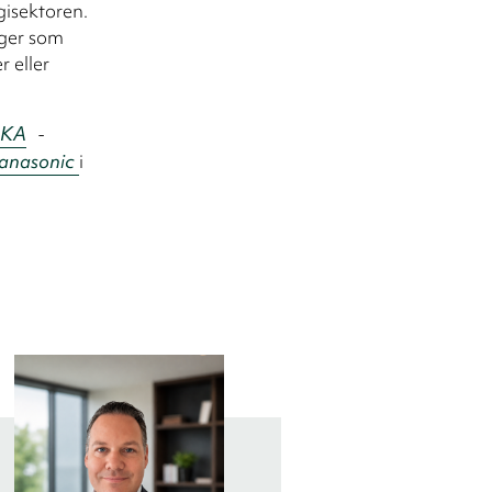
gisektoren.
nger som
r eller
KA
-
anasonic
i