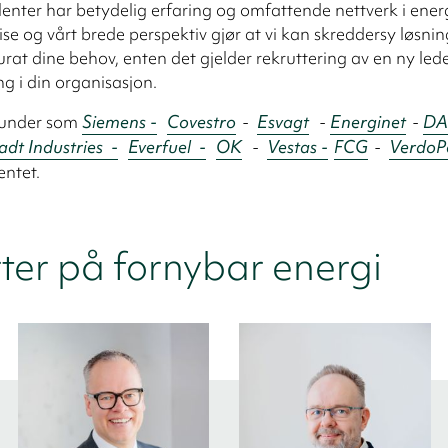
lenter har betydelig erfaring og omfattende nettverk i ener
ise og vårt brede perspektiv gjør at vi kan skreddersy løsni
rat dine behov, enten det gjelder rekruttering av en ny lede
ng i din organisasjon.
 kunder som
Siemens -
Covestro
-
Esvagt
-
Energinet
-
DA
adt Industries -
Everfuel -
OK
-
Vestas -
FCG
-
Verdo
P
ntet.
ter på fornybar energi