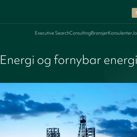
Executive Search
Consulting
Bransjer
Konsulenter
Jo
Energi og fornybar energ