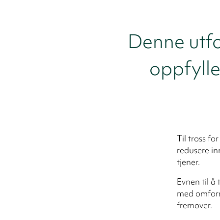
Denne utfo
oppfylle
Til tross fo
redusere in
tjener.
Evnen til å
med omform
fremover.