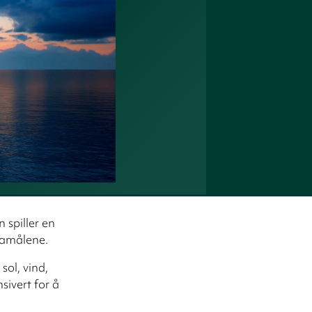
 spiller en
mamålene.
sol, vind,
ivert for å