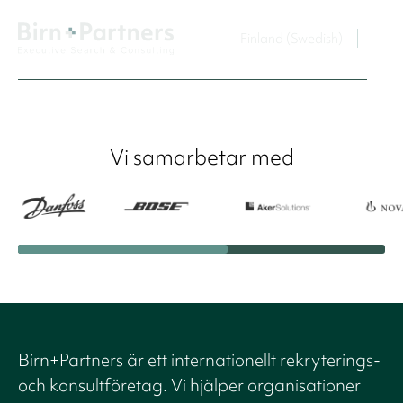
Finland (Swedish)
Vi samarbetar med
Birn+Partners är ett internationellt rekryterings-
och konsultföretag. Vi hjälper organisationer