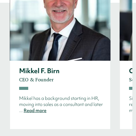
Mikkel F. Birn
Ca
CEO & Founder
Sen
Mikkel has a background starting in HR,
Sin
moving into sales as a consultant and later
rec
...
Read more
man