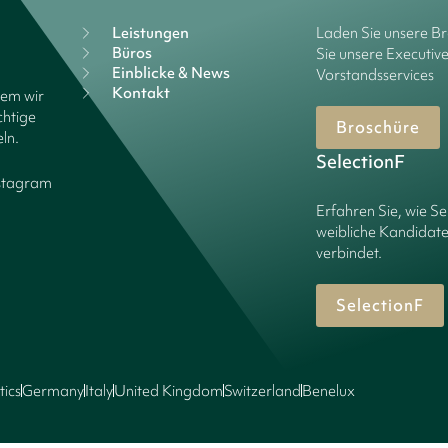
Leistungen
Laden Sie unsere B
Büros
Sie unsere Executiv
Einblicke & News
Vorstandsservices
Kontakt
dem wir
chtige
Broschüre
ln.
SelectionF
stagram
Erfahren Sie, wie Se
weibliche Kandidate
verbindet.
SelectionF
tics
Germany
Italy
United Kingdom
Switzerland
Benelux