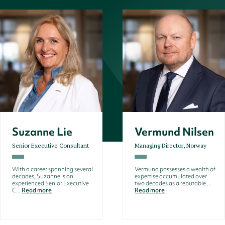
Suzanne Lie
Vermund Nilsen
Senior Executive Consultant
Managing Director, Norway
With a career spanning several
Vermund possesses a wealth of
decades, Suzanne is an
expertise accumulated over
experienced Senior Executive
two decades as a reputable ...
C...
Read more
Read more