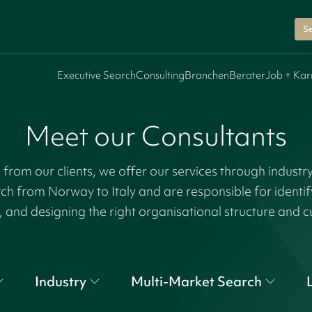
Se
Executive Search
Consulting
Branchen
Berater
Job + Kar
Meet our Consultants
rom our clients, we offer our services through industr
tch from Norway to Italy and are responsible for identi
, and designing the right organisational structure and c
Industry
Multi-Market Search