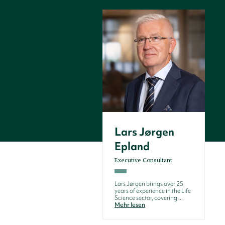
Lars Jørgen
Epland
Executive Consultant
Lars Jørgen brings over 25
years of experience in the Life
Science sector, covering ...
Mehr lesen