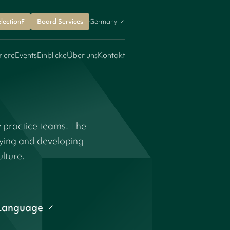
lectionF
Board Services
Germany
riere
Events
Einblicke
Über uns
Kontakt
y practice teams. The
fying and developing
ulture.
Language