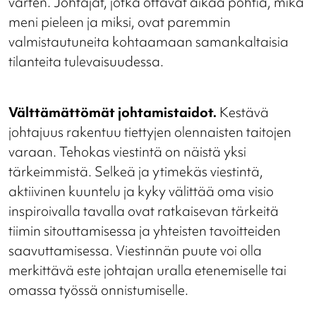
varten. Johtajat, jotka ottavat aikaa pohtia, mikä
meni pieleen ja miksi, ovat paremmin
valmistautuneita kohtaamaan samankaltaisia
tilanteita tulevaisuudessa.
Välttämättömät johtamistaidot.
Kestävä
johtajuus rakentuu tiettyjen olennaisten taitojen
varaan. Tehokas viestintä on näistä yksi
tärkeimmistä. Selkeä ja ytimekäs viestintä,
aktiivinen kuuntelu ja kyky välittää oma visio
inspiroivalla tavalla ovat ratkaisevan tärkeitä
tiimin sitouttamisessa ja yhteisten tavoitteiden
saavuttamisessa. Viestinnän puute voi olla
merkittävä este johtajan uralla etenemiselle tai
omassa työssä onnistumiselle.