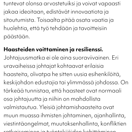
tuntevat olonsa arvostetuiksi ja voivat vapaasti
jakaa ideoitaan, edistävät innovaatiota ja
sitoutumista. Toisaalta pitää osata vaatia ja
huolehtia, että työ tehdään ja tavoitteisiin
päästään.
Haasteiden voittaminen ja resilienssi.
Johtajuusmatka ei ole aina suoraviivainen. Eri
uravaiheissa johtajat kohtaavat erilaisia
haasteita, olivatpa he sitten uusia esihenkilöitä,
keskijohdon edustajia tai ylimmässä johdossa. On
tärkeää tunnistaa, että haasteet ovat normaali
osa johtajuutta ja niihin on mahdollista
valmistautua. Yleisiä johtamishaasteita ovat
muun muassa ihmisten johtaminen, ajanhallinta,
viestintäongelmat, muutoksenhallinta, konfliktien
ratkaiseminen ja työntekijöiden kehittäminen.