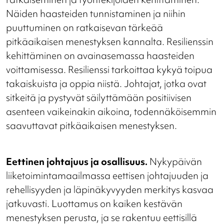
Näiden haasteiden tunnistaminen ja niihin
puuttuminen on ratkaisevan tärkeää
pitkäaikaisen menestyksen kannalta. Resilienssin
kehittäminen on avainasemassa haasteiden
voittamisessa. Resilienssi tarkoittaa kykyä toipua
takaiskuista ja oppia niistä. Johtajat, jotka ovat
sitkeitä ja pystyvät säilyttämään positiivisen
asenteen vaikeinakin aikoina, todennäköisemmin
saavuttavat pitkäaikaisen menestyksen.
Eettinen johtajuus ja osallisuus.
Nykypäivän
liiketoimintamaailmassa eettisen johtajuuden ja
rehellisyyden ja läpinäkyvyyden merkitys kasvaa
jatkuvasti. Luottamus on kaiken kestävän
menestyksen perusta, ja se rakentuu eettisillä