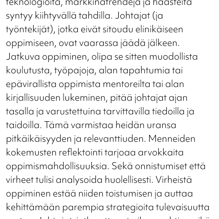
teknologioita, markkinatrendejä ja haasteita
syntyy kiihtyvällä tahdilla. Johtajat (ja
työntekijät), jotka eivät sitoudu elinikäiseen
oppimiseen, ovat vaarassa jäädä jälkeen.
Jatkuva oppiminen, olipa se sitten muodollista
koulutusta, työpajoja, alan tapahtumia tai
epävirallista oppimista mentoreilta tai alan
kirjallisuuden lukeminen, pitää johtajat ajan
tasalla ja varustettuina tarvittavilla tiedoilla ja
taidoilla. Tämä varmistaa heidän uransa
pitkäikäisyyden ja relevanttiuden. Menneiden
kokemusten reflektointi tarjoaa arvokkaita
oppimismahdollisuuksia. Sekä onnistumiset että
virheet tulisi analysoida huolellisesti. Virheistä
oppiminen estää niiden toistumisen ja auttaa
kehittämään parempia strategioita tulevaisuutta