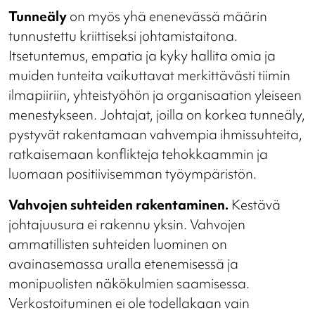
Tunneäly
on myös yhä enenevässä määrin
tunnustettu kriittiseksi johtamistaitona.
Itsetuntemus, empatia ja kyky hallita omia ja
muiden tunteita vaikuttavat merkittävästi tiimin
ilmapiiriin, yhteistyöhön ja organisaation yleiseen
menestykseen. Johtajat, joilla on korkea tunneäly,
pystyvät rakentamaan vahvempia ihmissuhteita,
ratkaisemaan konflikteja tehokkaammin ja
luomaan positiivisemman työympäristön.
Vahvojen suhteiden rakentaminen.
Kestävä
johtajuusura ei rakennu yksin. Vahvojen
ammatillisten suhteiden luominen on
avainasemassa uralla etenemisessä ja
monipuolisten näkökulmien saamisessa.
Verkostoituminen ei ole todellakaan vain