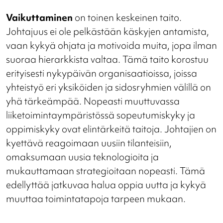
Vaikuttaminen
on toinen keskeinen taito.
Johtajuus ei ole pelkästään käskyjen antamista,
vaan kykyä ohjata ja motivoida muita, jopa ilman
suoraa hierarkkista valtaa. Tämä taito korostuu
erityisesti nykypäivän organisaatioissa, joissa
yhteistyö eri yksiköiden ja sidosryhmien välillä on
yhä tärkeämpää. Nopeasti muuttuvassa
liiketoimintaympäristössä sopeutumiskyky ja
oppimiskyky ovat elintärkeitä taitoja. Johtajien on
kyettävä reagoimaan uusiin tilanteisiin,
omaksumaan uusia teknologioita ja
mukauttamaan strategioitaan nopeasti. Tämä
edellyttää jatkuvaa halua oppia uutta ja kykyä
muuttaa toimintatapoja tarpeen mukaan.