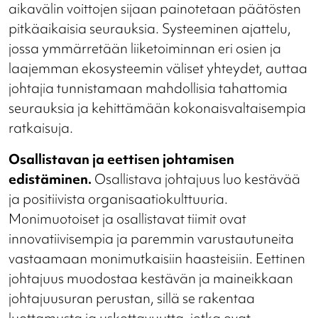
aikavälin voittojen sijaan painotetaan päätösten
pitkäaikaisia seurauksia. Systeeminen ajattelu,
jossa ymmärretään liiketoiminnan eri osien ja
laajemman ekosysteemin väliset yhteydet, auttaa
johtajia tunnistamaan mahdollisia tahattomia
seurauksia ja kehittämään kokonaisvaltaisempia
ratkaisuja.
Osallistavan ja eettisen johtamisen
edistäminen.
Osallistava johtajuus luo kestävää
ja positiivista organisaatiokulttuuria.
Monimuotoiset ja osallistavat tiimit ovat
innovatiivisempia ja paremmin varustautuneita
vastaamaan monimutkaisiin haasteisiin. Eettinen
johtajuus muodostaa kestävän ja maineikkaan
johtajuusuran perustan, sillä se rakentaa