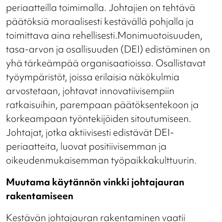
periaatteilla toimimalla. Johtajien on tehtävä
päätöksiä moraalisesti kestävällä pohjalla ja
toimittava aina rehellisesti.Monimuotoisuuden,
tasa-arvon ja osallisuuden (DEI) edistäminen on
yhä tärkeämpää organisaatioissa. Osallistavat
työympäristöt, joissa erilaisia näkökulmia
arvostetaan, johtavat innovatiivisempiin
ratkaisuihin, parempaan päätöksentekoon ja
korkeampaan työntekijöiden sitoutumiseen.
Johtajat, jotka aktiivisesti edistävät DEI-
periaatteita, luovat positiivisemman ja
oikeudenmukaisemman työpaikkakulttuurin.
Muutama käytännön vinkki johtajauran
rakentamiseen
Kestävän johtajauran rakentaminen vaatii