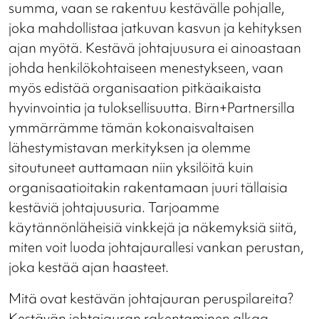
summa, vaan se rakentuu kestävälle pohjalle,
joka mahdollistaa jatkuvan kasvun ja kehityksen
ajan myötä. Kestävä johtajuusura ei ainoastaan
johda henkilökohtaiseen menestykseen, vaan
myös edistää organisaation pitkäaikaista
hyvinvointia ja tuloksellisuutta. Birn+Partnersilla
ymmärrämme tämän kokonaisvaltaisen
lähestymistavan merkityksen ja olemme
sitoutuneet auttamaan niin yksilöitä kuin
organisaatioitakin rakentamaan juuri tällaisia
kestäviä johtajuusuria. Tarjoamme
käytännönläheisiä vinkkejä ja näkemyksiä siitä,
miten voit luoda johtajaurallesi vankan perustan,
joka kestää ajan haasteet.
Mitä ovat kestävän johtajauran peruspilareita?
Kestävän johtajauran rakentaminen alkaa