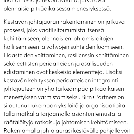
luottamusta ja uskottavuutta, jotka ovat
olennaisia pitkäaikaisessa menestyksessä.
Kestävän johtajauran rakentaminen on jatkuva
prosessi, joka vaatii sitoutumista itsensä
kehittämiseen, olennaisten johtamistaitojen
hallitsemiseen ja vahvojen suhteiden luomiseen.
Haasteiden voittaminen, resilienssin kehittäminen
sekä eettisten periaatteiden ja osallisuuden
edistäminen ovat keskeisiä elementtejä. Lisäksi
kestävän kehityksen periaatteiden integrointi
johtajuuteen on yhä tärkeämpää pitkäaikaisen
menestyksen varmistamiseksi. Birn+Partners on
sitoutunut tukemaan yksilöitä ja organisaatioita
tällä matkalla tarjoamalla asiantuntemusta ja
räätälöityjä ratkaisuja johtamisen kehittämiseen.
Rakentamalla johtajaurasi kestävälle pohjalle voit