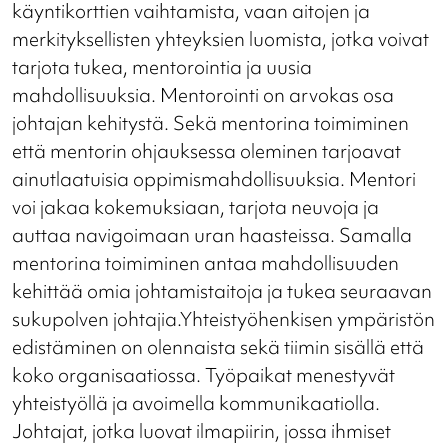
käyntikorttien vaihtamista, vaan aitojen ja
merkityksellisten yhteyksien luomista, jotka voivat
tarjota tukea, mentorointia ja uusia
mahdollisuuksia. Mentorointi on arvokas osa
johtajan kehitystä. Sekä mentorina toimiminen
että mentorin ohjauksessa oleminen tarjoavat
ainutlaatuisia oppimismahdollisuuksia. Mentori
voi jakaa kokemuksiaan, tarjota neuvoja ja
auttaa navigoimaan uran haasteissa. Samalla
mentorina toimiminen antaa mahdollisuuden
kehittää omia johtamistaitoja ja tukea seuraavan
sukupolven johtajia.Yhteistyöhenkisen ympäristön
edistäminen on olennaista sekä tiimin sisällä että
koko organisaatiossa. Työpaikat menestyvät
yhteistyöllä ja avoimella kommunikaatiolla.
Johtajat, jotka luovat ilmapiirin, jossa ihmiset