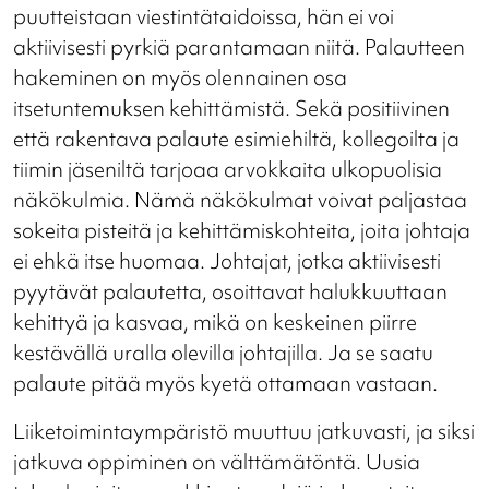
puutteistaan viestintätaidoissa, hän ei voi
aktiivisesti pyrkiä parantamaan niitä. Palautteen
hakeminen on myös olennainen osa
itsetuntemuksen kehittämistä. Sekä positiivinen
että rakentava palaute esimiehiltä, kollegoilta ja
tiimin jäseniltä tarjoaa arvokkaita ulkopuolisia
näkökulmia. Nämä näkökulmat voivat paljastaa
sokeita pisteitä ja kehittämiskohteita, joita johtaja
ei ehkä itse huomaa. Johtajat, jotka aktiivisesti
pyytävät palautetta, osoittavat halukkuuttaan
kehittyä ja kasvaa, mikä on keskeinen piirre
kestävällä uralla olevilla johtajilla. Ja se saatu
palaute pitää myös kyetä ottamaan vastaan.
Liiketoimintaympäristö muuttuu jatkuvasti, ja siksi
jatkuva oppiminen on välttämätöntä. Uusia