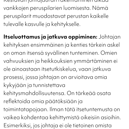
vankkojen peruspilarien luomisesta. Nämä
peruspilarit muodostavat perustan kaikelle
tulevalle kasvulle ja kehitykselle.
Itseluottamus ja jatkuva oppiminen:
Johtajan
kehityksen ensimmäinen ja kenties tärkein askel
on oman itsensä syvällinen tunteminen. Omien
vahvuuksien ja heikkouksien ymmärtäminen ei
ole ainoastaan itsetutkiskelua, vaan jatkuva
prosessi, jossa johtajan on arvioitava omia
kykyjään ja tunnistettava
kehitysmahdollisuutensa. On tärkeää osata
reflektoida omia päätöksiään ja
toimintatapojaan. Ilman tätä itsetuntemusta on
vaikea kohdentaa kehittymistä oikeisiin asioihin.
Esimerkiksi, jos johtaja ei ole tietoinen omista