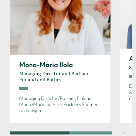
An
Mona-Maria Ilola
Sen
Managing Director and Partner,
Finland and Baltics
Exe
Ant
Managing Director/Partner, Finland
myy
Mona-Maria on Birn+Partners Suomen
toimitusjoh...