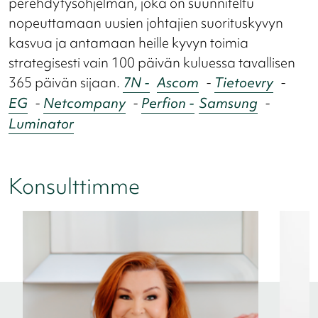
perehdytysohjelman, joka on suunniteltu
nopeuttamaan uusien johtajien suorituskyvyn
kasvua ja antamaan heille kyvyn toimia
strategisesti vain 100 päivän kuluessa tavallisen
365 päivän sijaan.
7N -
Ascom
-
Tietoevry
-
EG
-
Netcompany
-
Perfion -
Samsung
-
Luminator
Konsulttimme