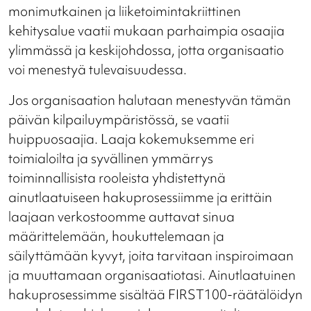
monimutkainen ja liiketoimintakriittinen
kehitysalue vaatii mukaan parhaimpia osaajia
ylimmässä ja keskijohdossa, jotta organisaatio
voi menestyä tulevaisuudessa.
Jos organisaation halutaan menestyvän tämän
päivän kilpailuympäristössä, se vaatii
huippuosaajia. Laaja kokemuksemme eri
toimialoilta ja syvällinen ymmärrys
toiminnallisista rooleista yhdistettynä
ainutlaatuiseen hakuprosessiimme ja erittäin
laajaan verkostoomme auttavat sinua
määrittelemään, houkuttelemaan ja
säilyttämään kyvyt, joita tarvitaan inspiroimaan
ja muuttamaan organisaatiotasi. Ainutlaatuinen
hakuprosessimme sisältää FIRST100-räätälöidyn