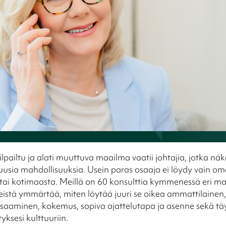
lpailtu ja alati muuttuva maailma vaatii johtajia, jotka nä
uusia mahdollisuuksia. Usein paras osaaja ei löydy vain om
 tai kotimaasta. Meillä on 60 konsulttia kymmenessä eri m
istä ymmärtää, miten löytää juuri se oikea ammattilainen, 
osaaminen, kokemus, sopiva ajattelutapa ja asenne sekä tä
tyksesi kulttuuriin.