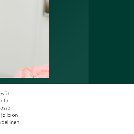
kevät
alta
aassa.
jolla on
ydellinen