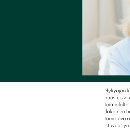
Nykyajan ki
haasteissa 
toimialalta
Jokainen he
tarvittava 
istuvuus yri