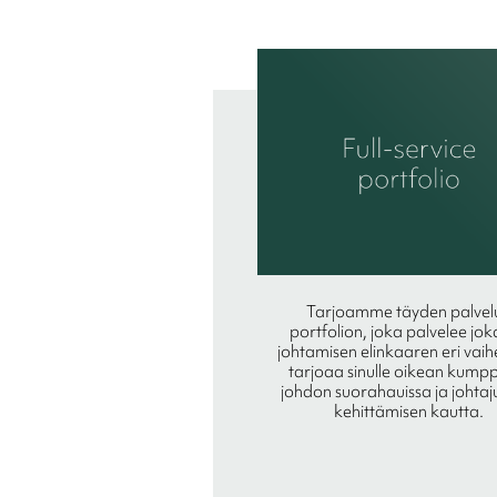
Tarjoamme täyden palvel
portfolion, joka palvelee jok
johtamisen elinkaaren eri vaih
tarjoaa sinulle oikean kump
johdon suorahauissa ja johta
kehittämisen kautta.