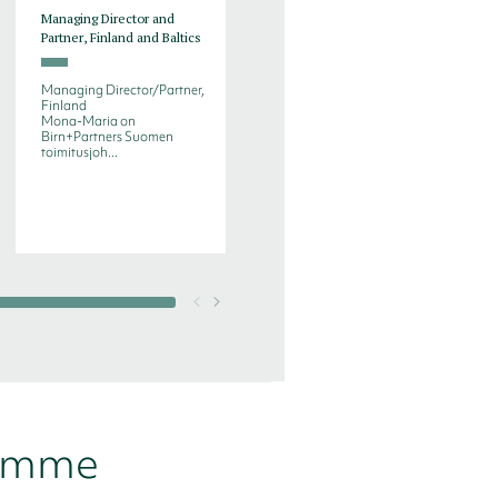
Managing Director and
Senior Executive
Partner, Finland and Baltics
Consultant
Managing Director/Partner,
Executive Consultant
Finland
Antilla on yli 25 vuoden
Mona-Maria on
kokemus myynnistä ja
Birn+Partners Suomen
myynnin johtami...
toimitusjoh...
samme