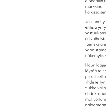
globaaliin r
markkinoilt
kaikis
Jäsennelty 
entisiä yri
vastuukonsu
eri vaiheis
toimeksiann
varmistama
näkemyksen 
Haun laaje
löytää tale
perusteelli
yhdistettyn
tiukka vali
ehdokashaa
motivoitunu
palaamaa