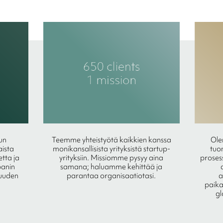
un
Teemme yhteistyötä kaikkien kanssa
Ole
aista
monikansallisista yrityksistä startup-
tuo
etta ja
yrityksiin. Missiomme pysyy aina
proses
panin
samana; haluamme kehittää ja
juuden
parantaa organisaatiotasi.
a
paika
gl