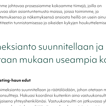
me johtavaa prosessiamme kokoamme tiimejä, joilla on
uvaa alan asiantuntemusta maissa, joissa toimimme, ja
ntemuksensa ja näkemyksensä ansiosta heillä on usein ainu
iteetin tunnistamisessa ja oikeiden kykyjen houkuttelemis
eksianto suunnitellaan ja
taan mukaan useampia ko
eting-haun edut
oimeksianto suunnitellaan ja räätälöidään, johon otetaan
nsultteja. Hakuasi koordinoi kuitenkin aina vastuukonsultt
sijaisena yhteyshenkilönäsi. Vastuukonsultti on jatkuvassa 