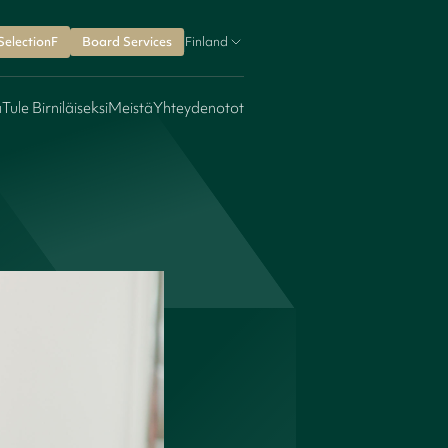
SelectionF
Board Services
Finland
a
Tule Birniläiseksi
Meistä
Yhteydenotot