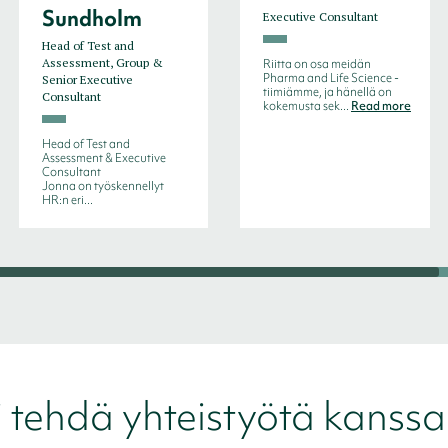
Sundholm
Executive Consultant
Head of Test and
Assessment, Group &
Riitta on osa meidän
Pharma and Life Science -
Senior Executive
tiimiämme, ja hänellä on
Consultant
kokemusta sek...
Read more
Head of Test and
Assessment & Executive
Consultant
Jonna on työskennellyt
HR:n eri...
i tehdä yhteistyötä kans