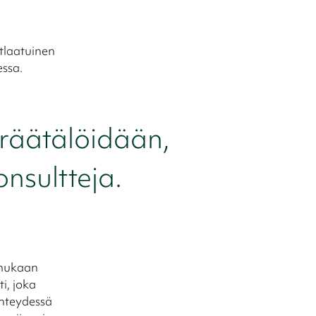
tlaatuinen
essa.
 räätälöidään,
nsultteja.
 mukaan
i, joka
yhteydessä