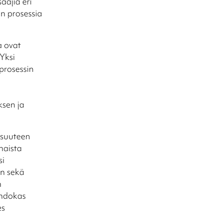
aajia eri
an prosessia
a ovat
 Yksi
 prosessin
ksen ja
isuuteen
naista
si
in sekä
n
ehdokas
es