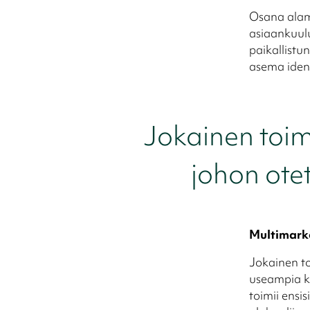
Osana alam
asiaankuul
paikallistu
asema ident
Jokainen toim
johon ote
Multimark
Jokainen t
useampia ko
toimii ensi