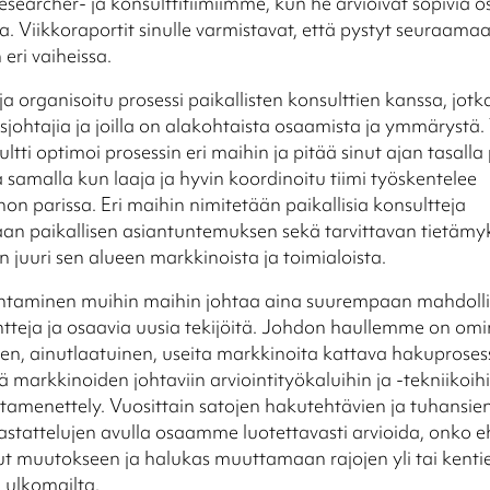
esearcher- ja konsulttitiimiimme, kun he arvioivat sopivia os
a. Viikkoraportit sinulle varmistavat, että pystyt seuraama
sa sen eri vaiheissa.
ja organisoitu prosessi paikallisten konsulttien kanssa, jotk
tysjohtajia ja joilla on alakohtaista osaamista ja ymmärystä.
ltti optimoi prosessin eri maihin ja pitää sinut ajan tasalla
ta samalla kun laaja ja hyvin koordinoitu tiimi työskentelee
on parissa. Eri maihin nimitetään paikallisia konsultteja
an paikallisen asiantuntemuksen sekä tarvittavan tietämy
juuri sen alueen markkinoista ja toimialoista.
ntaminen muihin maihin johtaa aina suurempaan mahdoll
ntteja ja osaavia uusia tekijöitä. Johdon haullemme on omi
nen, ainutlaatuinen, useita markkinoita kattava hakuproses
ä markkinoiden johtaviin arviointityökaluihin ja -tekniikoih
ntamenettely. Vuosittain satojen hakutehtävien ja tuhansie
stattelujen avulla osaamme luotettavasti arvioida, onko 
t muutokseen ja halukas muuttamaan rajojen yli tai kenti
n ulkomailta.