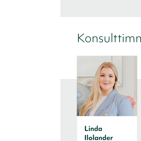
Konsulttim
Linda
Ilolander