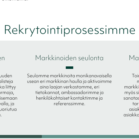
Rekrytointiprosessimme
en
Markkinoiden seulonta
Mar
vuuden
Seulomme markkinoita monikanavaisella
Toi
alisteja
usean eri markkinan haulla ja aktivoimme
 liittyy
aina laajan verkostomme, eri
markki
varmoja,
tietokannat, ambassadorimme ja
myös si
kaisemaan
henkilökohtaiset kontaktimme ja
sanotaa
alla, ja
referenssimme.
ta
uoriutua
asi
.
asiakka