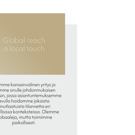
mme kansainvälinen yritys ja
mme sinulle johdonmukaisen
sin, jossa asiantuntemuksemme
avulla hoidamme jokaista
inutlaatuista tilannetta eri
llisissa konteksteissa. Olemme
obaaleja, mutta toimimme
paikallisesti.