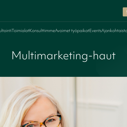
ltointi
Toimialat
Konsulttimme
Avoimet työpaikat
Events
Ajankohtaist
Multimarketing-haut