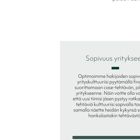
Sopivuus yritykse
Optimoimme hakijoiden sopi
yrityskulttuuriisi pyytämällä fin
suorittamaan case-tehtävän, joka
yritykseenne. Näin voitte olla 
että uusi tiimisi jäsen pystyy rat
tehtäviä kulttuuriisi sopivalla tav
samalla näette heidän kykynsä s
hankalastakin tehtävästä