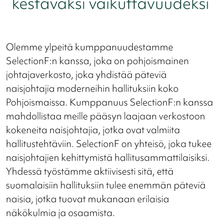
kestäväksi vaikuttavuudeksi
Olemme ylpeitä kumppanuudestamme
SelectionF:n kanssa, joka on pohjoismainen
johtajaverkosto, joka yhdistää päteviä
naisjohtajia moderneihin hallituksiin koko
Pohjoismaissa. Kumppanuus SelectionF:n kanssa
mahdollistaa meille pääsyn laajaan verkostoon
kokeneita naisjohtajia, jotka ovat valmiita
hallitustehtäviin. SelectionF on yhteisö, joka tukee
naisjohtajien kehittymistä hallitusammattilaisiksi.
Yhdessä työstämme aktiivisesti sitä, että
suomalaisiin hallituksiin tulee enemmän päteviä
naisia, jotka tuovat mukanaan erilaisia
näkökulmia ja osaamista.