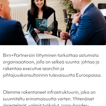
Birn+Partnersiin liittyminen tarkoittaa astumista
organisaatioon, jolla on selkeä suunta: johtaa ja
rakentaa executive searchin ja
johtajuuskonsultoinnin tulevaisuutta Euroopassa.
Olemme rakentaneet infrastruktuurin, joka on
suunniteltu erinomaisuutta varten. Yhtenäiset
järjestelmät, valmiit työkalut, cross-border-