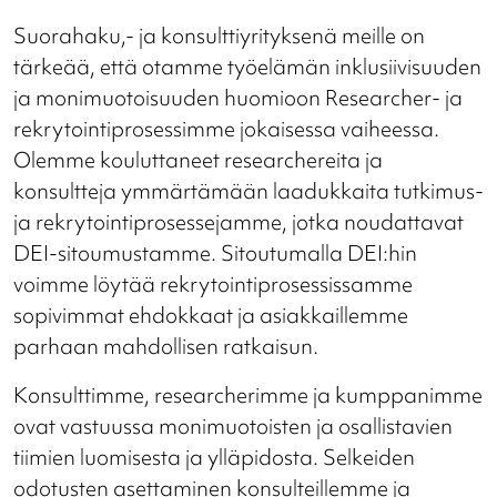
Suorahaku,- ja konsulttiyrityksenä meille on
tärkeää, että otamme työelämän inklusiivisuuden
ja monimuotoisuuden huomioon Researcher- ja
rekrytointiprosessimme jokaisessa vaiheessa.
Olemme kouluttaneet researchereita ja
konsultteja ymmärtämään laadukkaita tutkimus-
ja rekrytointiprosessejamme, jotka noudattavat
DEI-sitoumustamme. Sitoutumalla DEI:hin
voimme löytää rekrytointiprosessissamme
sopivimmat ehdokkaat ja asiakkaillemme
parhaan mahdollisen ratkaisun.
Konsulttimme, researcherimme ja kumppanimme
ovat vastuussa monimuotoisten ja osallistavien
tiimien luomisesta ja ylläpidosta. Selkeiden
odotusten asettaminen konsulteillemme ja