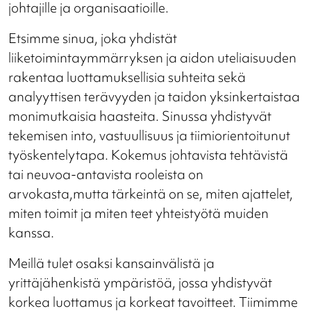
johtajille ja organisaatioille.
Etsimme sinua, joka yhdistät
liiketoimintaymmärryksen ja aidon uteliaisuuden
rakentaa luottamuksellisia suhteita sekä
analyyttisen terävyyden ja taidon yksinkertaistaa
monimutkaisia haasteita. Sinussa yhdistyvät
tekemisen into, vastuullisuus ja tiimiorientoitunut
työskentelytapa. Kokemus johtavista tehtävistä
tai neuvoa-antavista rooleista on
arvokasta,mutta tärkeintä on se, miten ajattelet,
miten toimit ja miten teet yhteistyötä muiden
kanssa.
Meillä tulet osaksi kansainvälistä ja
yrittäjähenkistä ympäristöä, jossa yhdistyvät
korkea luottamus ja korkeat tavoitteet. Tiimimme