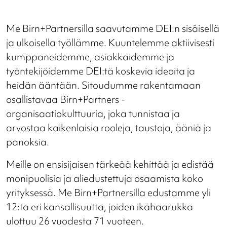
Me Birn+Partnersilla saavutamme DEI:n sisäisellä
ja ulkoisella työllämme. Kuuntelemme aktiivisesti
kumppaneidemme, asiakkaidemme ja
työntekijöidemme DEI:tä koskevia ideoita ja
heidän ääntään. Sitoudumme rakentamaan
osallistavaa Birn+Partners -
organisaatiokulttuuria, joka tunnistaa ja
arvostaa kaikenlaisia rooleja, taustoja, ääniä ja
panoksia.
Meille on ensisijaisen tärkeää kehittää ja edistää
monipuolisia ja aliedustettuja osaamista koko
yrityksessä. Me Birn+Partnersilla edustamme yli
12:ta eri kansallisuutta, joiden ikähaarukka
ulottuu 26 vuodesta 71 vuoteen.