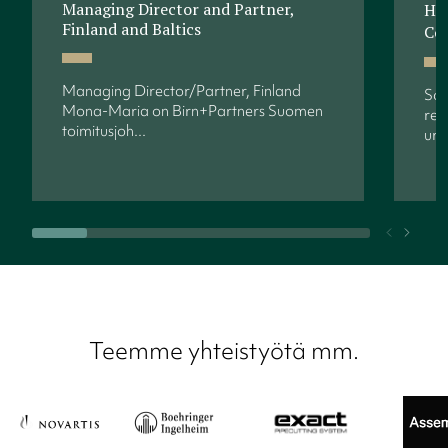
Managing Director and Partner,
Hea
Finland and Baltics
Co
Managing Director/Partner, Finland
Soi
Mona-Maria on Birn+Partners Suomen
rek
toimitusjoh...
ur..
Teemme yhteistyötä mm.