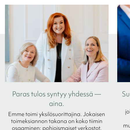
Paras tulos syntyy yhdessä —
Su
aina.
jo
Emme toimi yksilösuorittajina. Jokaisen
toimeksiannon takana on koko tiimin
mu
osaaminen: pohjoismaiset verkostot,